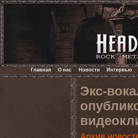
Главная
О нас
Новости
Интервью
Экс-вок
опублик
видеокл
Архив новост