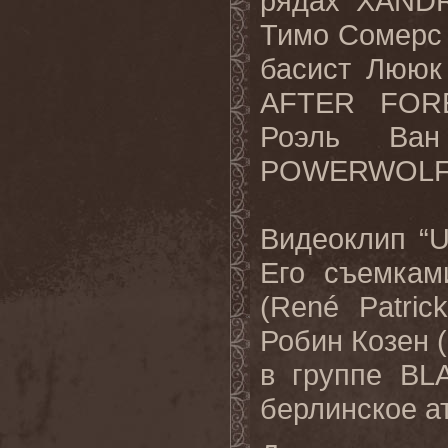
рядах XANDR
Тимо Сомерс 
басист Лююк 
AFTER FORE
Роэль Ван
POWERWOLF
Видеоклип “U
Его съемкам
(René Patri
Робин Козен (
в группе BL
берлинское ат