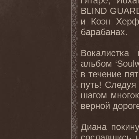
гитаре, Йоха
BLIND GUARD
и Коэн Херф
барабанах.
Вокалистка 
альбом ‘Soul
в течение пят
путь! Следуя
шагом многок
верной дороге
Диана покин
сославшись 