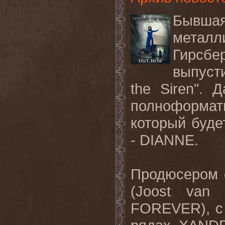
Бывша
мета
Гирсбе
выпуст
the Siren".
полноформа
который буде
- DIANNE.
Продюсером 
(Joost van
FOREVER), с