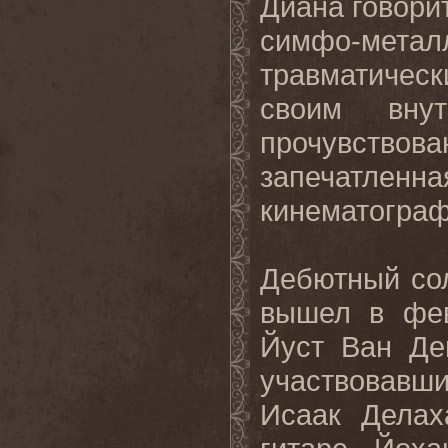
Диана говорит
симфо-метал
травматичес
своим вну
прочувствов
запечатлен
кинематограф
Дебютный сол
вышел в фев
Йуст Ван Де
участвовавши
Исаак Делах