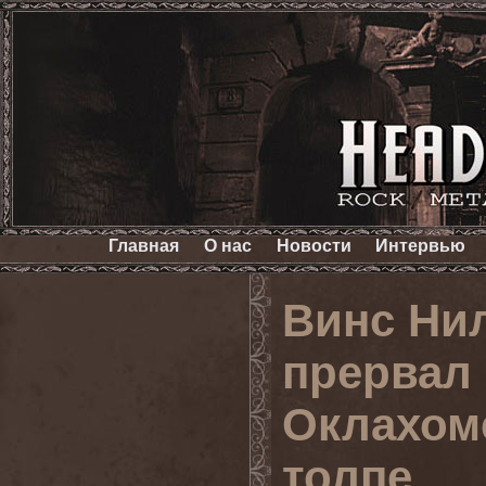
Главная
О нас
Новости
Интервью
Винс Ни
прервал
Оклахоме
толпе