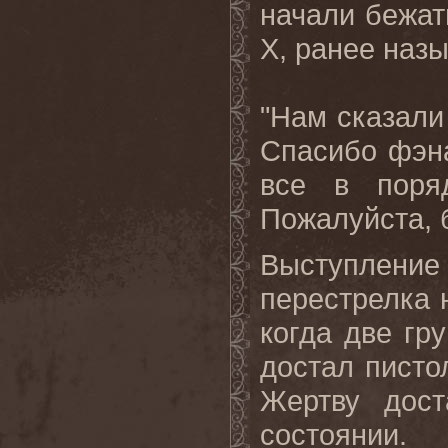
начали бежат
X, ранее назы
"Нам сказали
Спасибо фэна
все в поря
Пожалуйста, б
Выступлени
перестрелка 
когда две гр
достал писто
Жертву дост
состоянии.