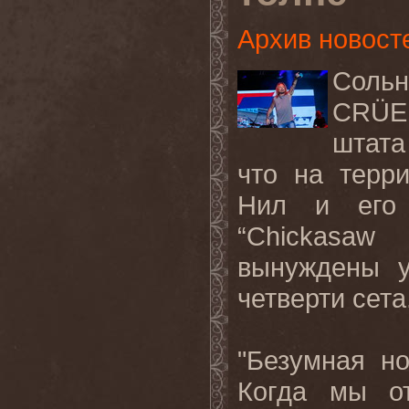
Архив новост
Сольн
CRÜE 
штата
что на терр
Нил и его 
“Chickasaw
вынуждены у
четверти сета
"Безумная н
Когда мы от