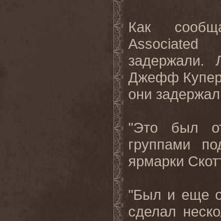
Как сообща
Associated
задержали. 
Джефф Купер 
они задержали
"Это был о
группами по
ярмарки Скотт
"Был и еще о
сделал неско