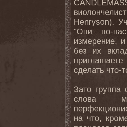
CANDLEMA
виолончел
Henryson). 
"Они по-на
измерение, и
без их вкла
приглашаете 
сделать что-т
Зато группа
слова му
перфекциони
на что, кром