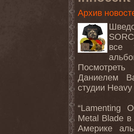
Архив новост
Шведс
SOR
все 
альб
Посмотреть 
Даниелем В
студии
Heavy
“Lamenting 
Metal Blade
в
Америке ал