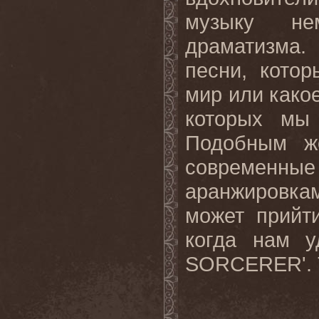
музыку не
драматизма.
песни, котор
мир или какое
которых мы
Подобным ж
современ
аранжировк
может прийт
когда нам у
SORCERER'. Т