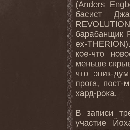
(Anders Engb
басист Джа
REVOLUTION
барабанщик Р
ex-THERION)
кое-что нов
меньше скрыв
что эпик-ду
прога, пост-
хард-рока.
В записи тре
участие Йох