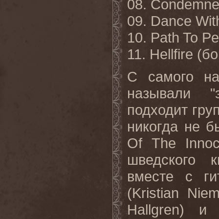
08. Condemn
09. Dance Wit
10. Path To Pe
11. Hellfire
(бо
С самого н
называли "
подходит груп
никогда не б
Of The Inno
шведского 
вместе с ги
(Kristian Ni
Hallgren) и