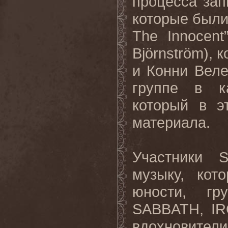
процесса зап
которые были
The Innocen
Björnström), 
и Конни Веле
группе в ка
который в э
материала.
Участники 
музыку, кот
юности, г
SABBATH, IR
вдохновители