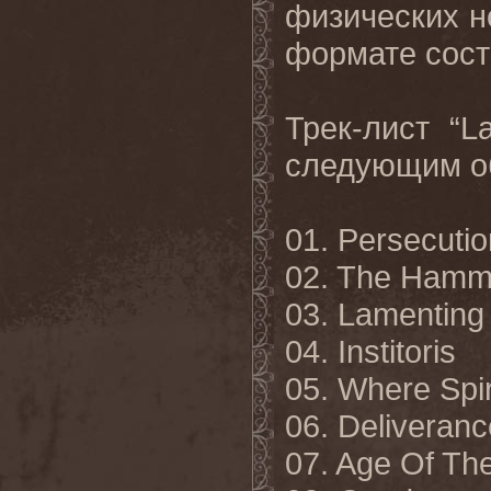
физических н
формате сост
Трек
-
лист
“L
следующим
о
01. Persecution
02. The Hamm
03. Lamenting
04. Institoris
05. Where Spir
06. Deliveranc
07. Age Of T