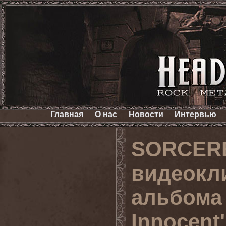
Главная
О нас
Новости
Интервью
SORCERE
видеокли
альбома 
Innocent'