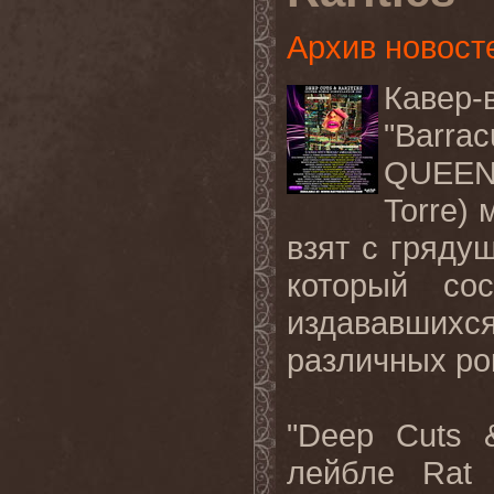
Архив новост
Кавер-
"
Barrac
QUEE
Torre
) 
взят с гряду
который со
издававших
различных ро
"
Deep
Cuts
лейбле
Rat