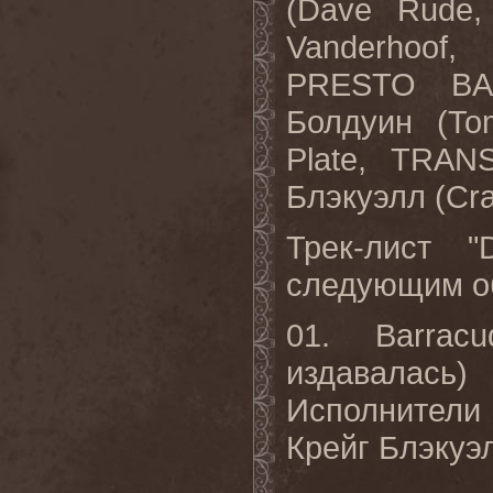
(
Dave
Rude
Vanderhoof
,
PRESTO
BA
Болдуин (
To
Plate
,
TRAN
Блэкуэлл (
Cra
Трек-лист "
следующим о
01.
Barracu
издавалась)
Исполнители 
Крейг Блэкуэ