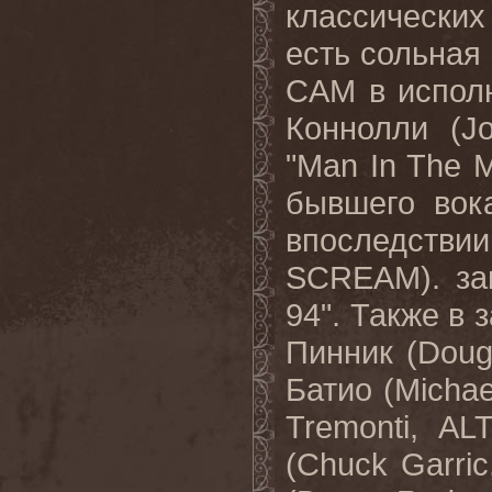
классически
есть сольная 
CAM
в испол
Коннолли (
J
"
Man
In
The
бывшего вок
впоследств
SCREAM
). з
94". Также в 
Пинник (
Dou
Батио (
Michae
Tremonti
,
AL
(
Chuck
Garric