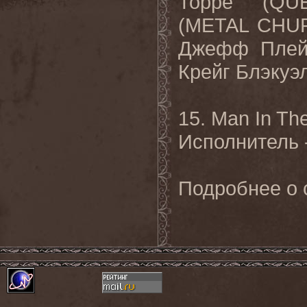
Торре
(QU
(METAL CHU
Джефф
Плей
Крейг
Блэкуэ
15. Man
In
Th
Исполнитель 
Подробнее о 