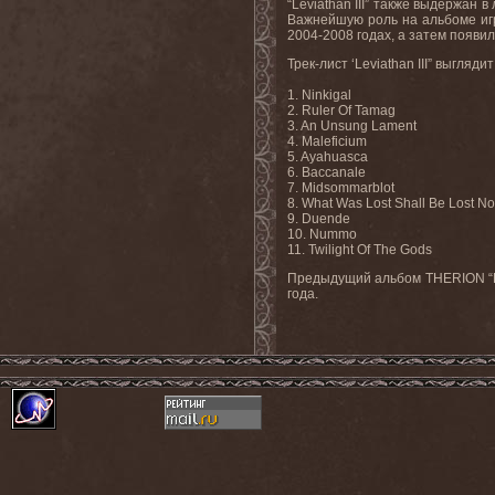
“Leviathan III” также выдержан
Важнейшую роль на альбоме игра
2004-2008 годах, а затем появил
Трек-лист ‘Leviathan III” выгля
1. Ninkigal
2. Ruler Of Tamag
3. An Unsung Lament
4. Maleficium
5. Ayahuasca
6. Baccanale
7. Midsommarblot
8. What Was Lost Shall Be Lost N
9. Duende
10. Nummo
11. Twilight Of The Gods
Предыдущий альбом THERION “Lev
года.