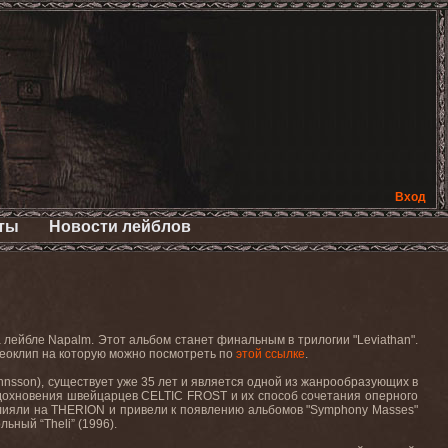
Вход
ты
Новости лейблов
 лейбле Napalm. Этот альбом станет финальным в трилогии "Leviathan".
идеоклип на которую можно посмотреть по
этой ссылке
.
ohnsson), существует уже 35 лет и является одной из жанрообразующих в
вдохновения швейцарцев CELTIC FROST и их способ сочетания оперного
влияли на THERION и привели к появлению альбомов "Symphony Masses"
льный “Theli” (1996).