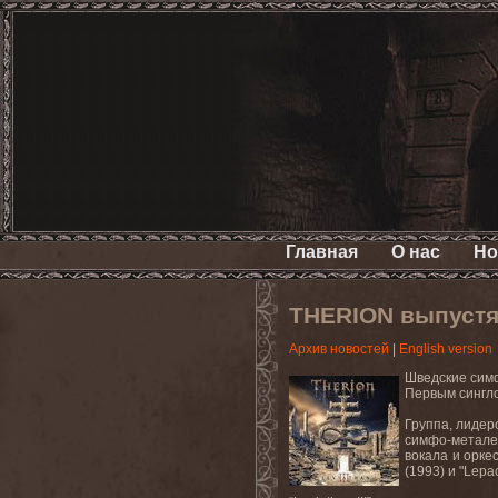
Главная
О нас
Но
THERION выпустят 
Архив новостей
|
English version
Шведские симф
Первым сингло
Группа, лидер
симфо-метале.
вокала и орке
(1993) и "Lepa