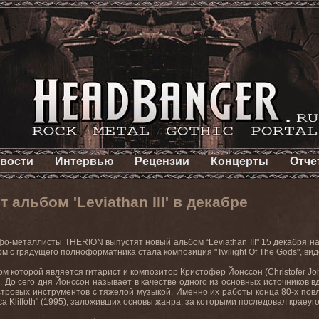
вости
Интервью
Рецензии
Концерты
Отче
альбом 'Leviathan III' в декабре
о-металлисты THERION выпустят новый альбом “Leviathan III" 15 декабря на
м с грядущего полноформатника стала композиция "Twilight Of The Gods", в
ом которой является гитарист и композитор Кристофер Йонссон (Christofer J
 До сего дня Йонссон называет в качестве одного из основных источников 
стровых инструментов с тяжелой музыкой. Именно их работы конца 80-х по
ca Kliffoth" (1995), заложивших основы жанра, за которыми последовал краеуго