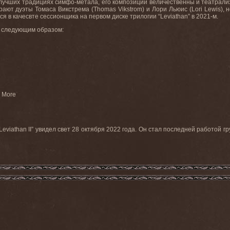
 в лучших традициях симфо-метала, его композиции величественны и театрал
ют дуэты Томаса Викстрема (Thomas Vikstrom) и Лори Льюис (Lori Lewis), н
ся в качесвте сессионщика на первом диске трилогии “Leviathan” в 2021-м.
дит следующим образом:
o More
iathan II” увидел свет 28 октября 2022 года. Он стал последней работой гр