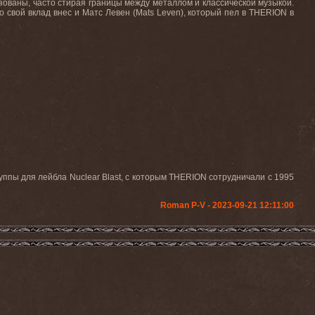
изованы, часто стирая границы между металлом и классической музыкой.
о свой вклад внес и Матс Левен (Mats Leven), который пел в THERION в
уппы для лейбла Nuclear Blast, с которым THERION сотрудничали с 1995
Roman P-V - 2023-09-21 12:11:00