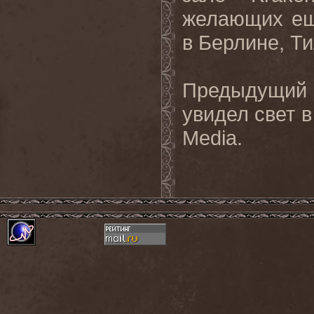
желающих ещ
в Берлине, Т
Предыдущи
увидел свет в
Media
.