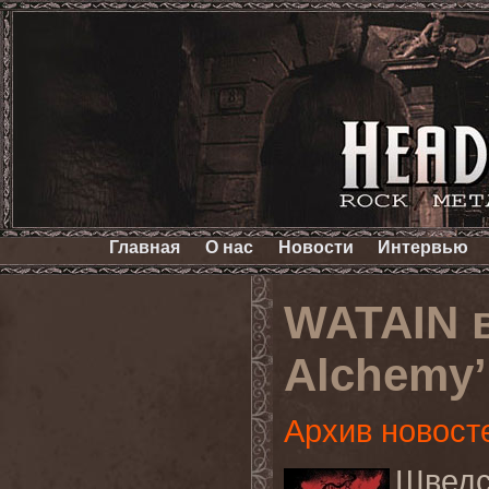
Главная
О нас
Новости
Интервью
WATAIN в
Alchemy’
Архив новост
Шведс