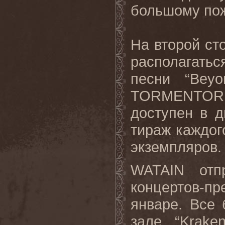
большому
по
На второй сто
располагатьс
песни “
Beyo
TORMENTOR
доступен в д
тираж каждого
экземпляров.
WATAIN
отп
концертов
-
пр
январе
.
Все 
зале “
Krake