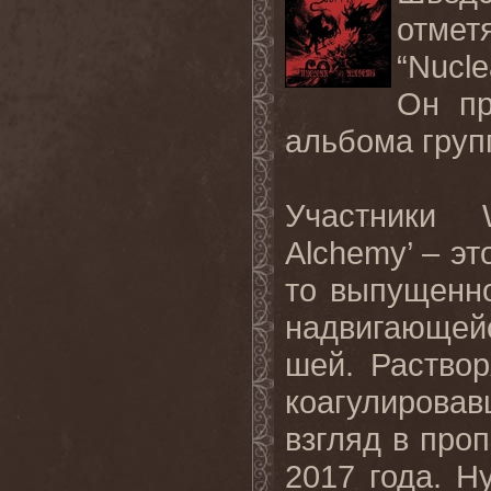
отмет
“Nucl
Он пр
альбома груп
Участники
Alchemy
’ – э
то выпущенно
надвигающей
шей
.
Раство
коагулирова
взгляд
в
проп
2017
года
.
Н