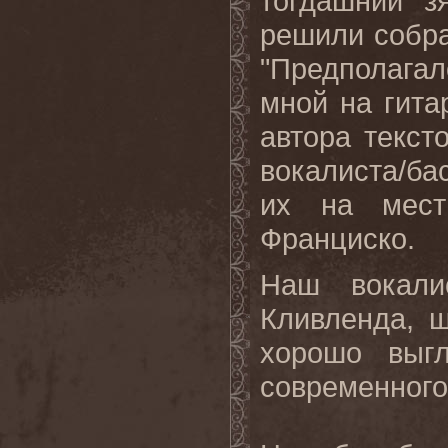
тогдашний з
решили собрат
"Предполагало
мной на гита
автора текст
вокалиста/ба
их на мест
Франциско.
Наш вокали
Кливленда, 
хорошо выг
современного