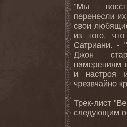
"Мы восст
перенесли их
свои любящи
из того, чт
Сатриани. - 
Джон стар
намерениям г
и настроя 
чрезвчайно к
Трек-лист "
Be
следующим о