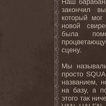
Наш барабан
закончил в
который мог 
новой свире
была пом
процветающ
сцену.
Мы называл
просто
SQUA
названием, 
на базу, а п
этого так нич