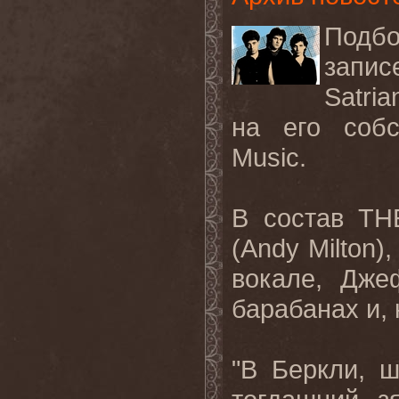
Подбо
запис
Satria
на его соб
Music
.
В состав
TH
(
Andy
Milton
)
вокале, Дже
барабанах и, 
"В Беркли, 