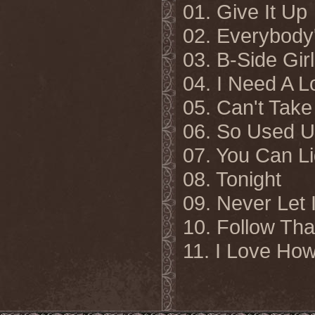
01.
Give It Up
02. Everybody'
03. B-Side Girl
04. I Need A L
05. Can't Take
06. So Used 
07. You Can L
08. Tonight
09. Never Let
10. Follow Tha
11.
I Love Ho