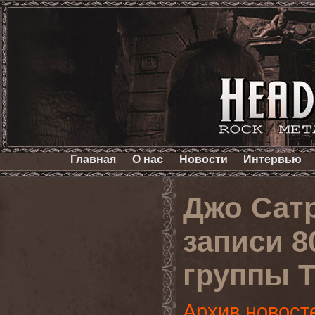
Главная
О нас
Новости
Интервью
Джо Сат
записи 8
группы 
Архив новост