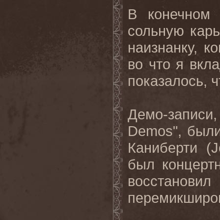
В конечном 
сольную карь
наизнанку, ко
во что я вкл
показалось, 
Демо-записи,
Demos
", был
Каниберти (
J
был концерт
восстановил
перемикширо