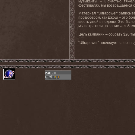
музыканты. – К счастью, тяже
фестивалях, мы возвращаемся с 
Материал “
Ultrapower
” записыв
продюсером, как Джош – это бол
шесть дней в неделю. Это было
мы потратили на запись альбома
Цель
кампании
–
собрать
$20
ты
“
Ultrapower
” последует за очень