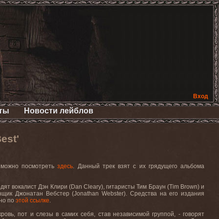
Вход
ты
Новости лейблов
est'
,
можно
посмотреть
здесь
.
Данный
трек
взят
с
их
грядущего
альбома
одят
вокалист
Дэн
Клири
(Dan Cleary),
гитаристы
Тим
Браун
(Tim Brown)
и
нщик
Джонатан
Вебстер
(Jonathan Webster).
Средства на его издания
жно по
этой ссылке
.
ровь, пот и слезы в самих себя, став независимой группой, - говорят