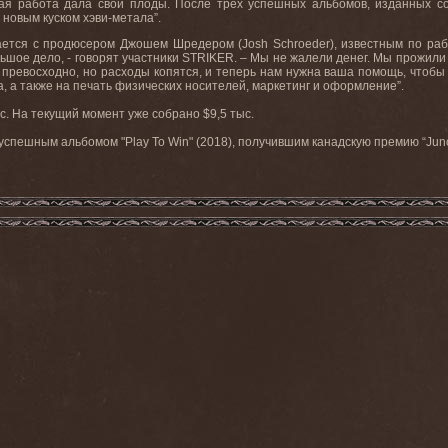
лая работа дала свои плоды. После трех успешных альбомов, изданных со
новым куском хэви-метала”.
ается с продюсером Джошем Шредером (
Josh
Schroeder
), известным по ра
ьшое дело, - говорят участники
STRIKER
. – Мы не жалели денег. Мы прожили
 превосходно, но расходы копятся, и теперь нам нужна ваша помощь, чтобы 
, а также на печать физических носителей, маркетинг и оформление”.
с
.
На
текущий
момент
уже
собрано
$9,5
тыс
.
 успешным альбомом "Play To Win" (2018), получившим канадскую премию “Juno