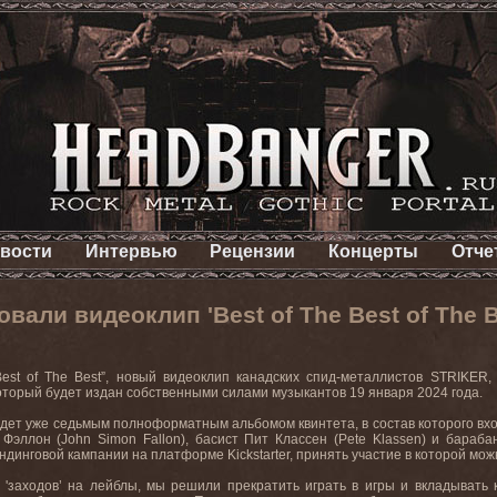
вости
Интервью
Рецензии
Концерты
Отче
вали видеоклип 'Best of The Best of The B
Best of The Best”,
новый
видеоклип
канадских
спид
-
металлистов
STRIKER
оторый
будет
издан
собственными
силами
музыкантов
19
января
2024
года
.
удет
уже
седьмым
полноформатным
альбомом
квинтета
,
в
состав
которого
вх
Фэллон
(John Simon Fallon),
басист
Пит
Классен
(Pete Klassen)
и
бараба
ндинговой кампании на платформе
Kickstarter
, принять участие в которой мо
х 'заходов’ на лейблы, мы решили прекратить играть в игры и вкладывать к