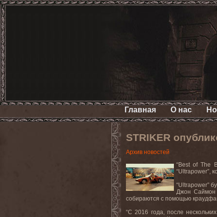
Главная
О нас
Но
STRIKER опублико
Архив новостей
“Best of The 
“Ultrapower”,
к
“Ultrapower”
б
Джон
Саймон
собираются с помощью краудфа
“С 2016 года, после нескольки