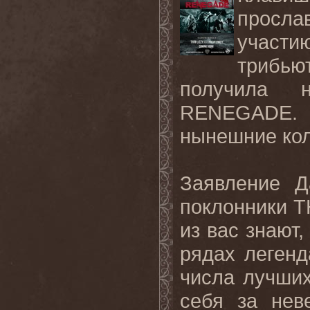
просла
участ
трибь
получила 
RENEGADE
.
нынешние кол
Заявление Д
поклонники
T
из вас знают,
рядах леген
числа лучших
себя за нев