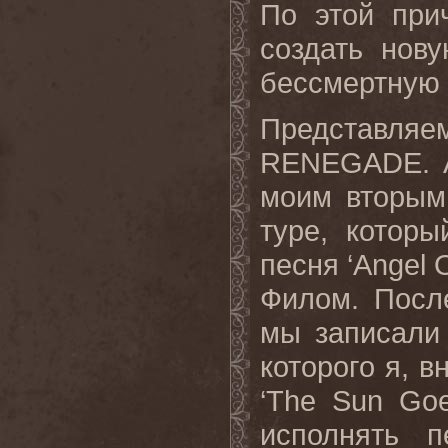
По этой при
создать нову
бессмертную 
Представляе
RENEGADE.
моим вторым
туре, котор
песня ‘
Angel
Филом. Посл
мы записали
которого я, в
‘
The
Sun
Go
исполнять п