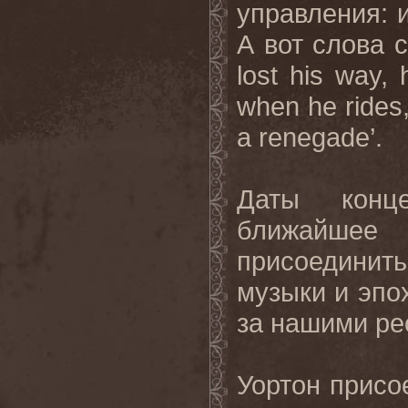
управления: и
А
вот
слова
с
lost his way, 
when he rides,
a renegade’.
Даты
конц
ближайшее
присоединит
музыки и эпо
за нашими ре
Уортон присо