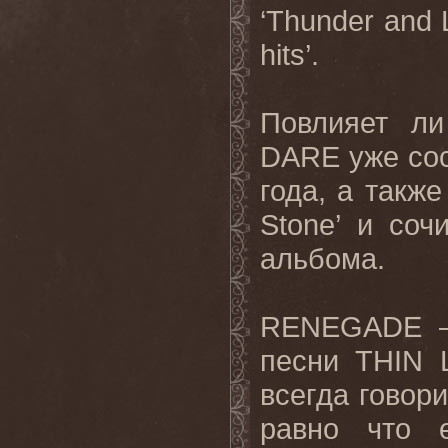
‘
Thunder
and
hits
’.
Повлияет
ли
DARE
уже со
года, а такж
Stone
’ и соч
альбома.
RENEGADE
песни
THIN
всегда говори
равно что 