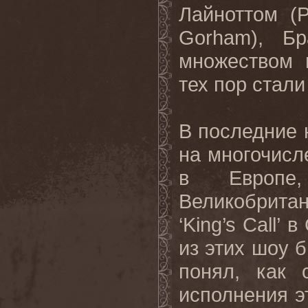
Лайноттом (
P
Gorham
), Б
множеством 
тех пор стал
В последние 
на многочисл
в Европе
Великобрита
‘King’s Call’
в
из этих шоу 
понял, как 
исполнения э