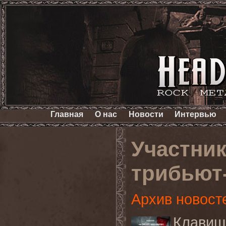
Главная
О нас
Новости
Интервью
Участни
трибьют-
Архив новост
Клавиш