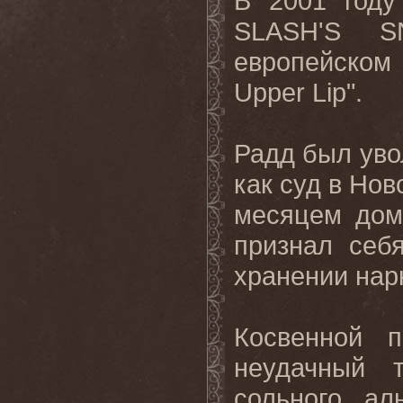
В
2001
году
SLASH'S 
европейском
Upper Lip".
Радд
был
уво
как
суд
в
Нов
месяцем
дом
признал себ
хранении нар
Косвенной 
неудачный 
сольного ал