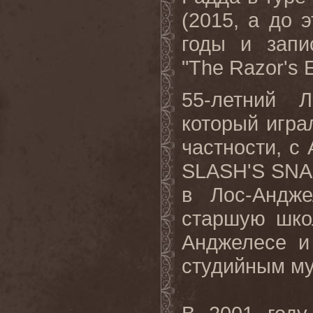
(2015, а до 
годы и запи
"
The
Razor
'
s
55-летний 
который игра
частности, с
SLASH
'
S
SNA
в Лос-Андже
старшую шко
Анджелесе и
студийным му