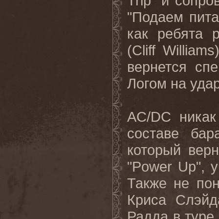
Trip
” и сопр
"Подаем пита
как ребята 
(
Cliff
Williams
вернется сп
Логом на уда
AC
/
DC
никак
составе ба
который вер
"
Power
Up
", 
Также не пон
Криса Слэйд
Радда в туре