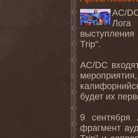
AC
/
D
Лога
выступления 
Trip
”.
AC
/
DC
входя
мероприя
калифорнийс
будет
их
перв
9 сентября
фрагмент ауд