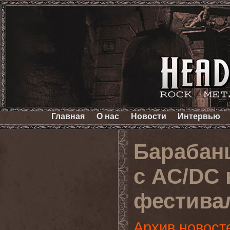
Главная
О нас
Новости
Интервью
Барабан
с AC/DC 
фестивал
Архив новост