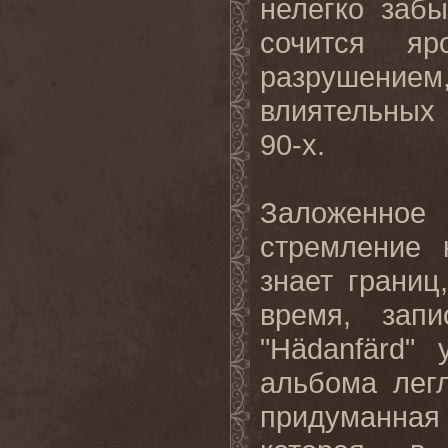
нелегко
забы
сочится яр
разрушени
влиятельных
90-х.
Заложенн
стремление 
знает границ
время, зап
"
H
ä
danf
ä
rd
" 
альбома лег
придуманна