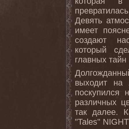
которая в
превратила
Девять атмо
имеет поясн
создают на
который сд
главных тайн 
Долгожданн
выходит на
поскупился 
различных ц
так далее. 
"
Tales
"
NIGHT