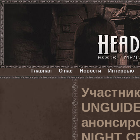
Главная
О нас
Новости
Интервью
Участни
UNGUIDE
анонсир
NIGHT 