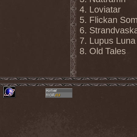
4. Loviatar
5. Flickan So
6. Strandvas
7. Lupus Luna 
8. Old Tales