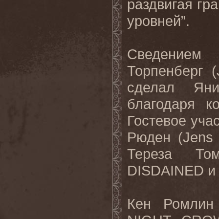
раздвигая гр
уровней”.
Сведением
Торпенберг (
сделал Ян
благодаря к
Гостевое уча
Рюден (
Jens
Тереза То
DISDAINED
Кен Ромлин