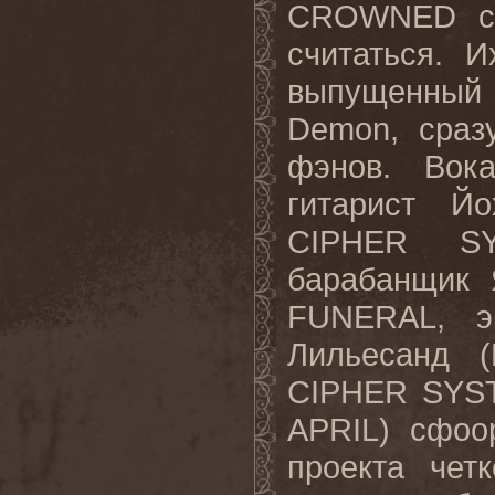
CROWNED
считаться. И
выпущенный
Demon,
сраз
фэнов
.
Вока
гитарист
Йо
CIPHER S
барабанщик
FUNERAL,
э
Лильесанд
(H
CIPHER SYS
APRIL)
сфоо
проекта
четк