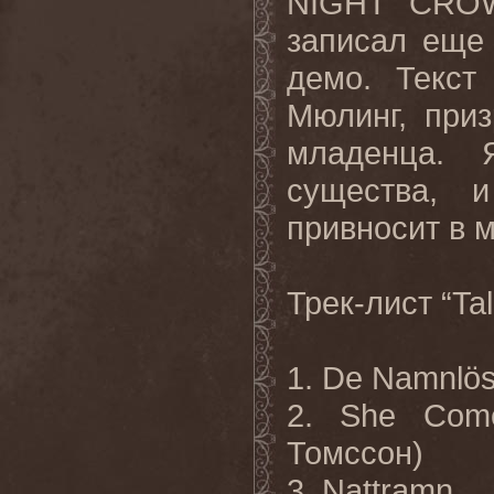
NIGHT
CRO
записал еще 
демо. Текст
Мюлинг, при
младенца. 
существа, 
привносит в 
Трек-лист “
Ta
1.
De
Namnl
ö
2.
She Come
Томссон
)
3. Nattramn