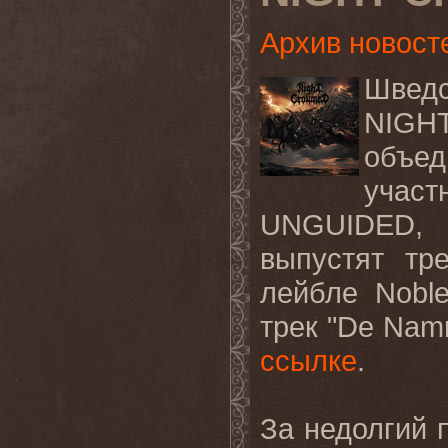
Архив новост
Шведс
NIGH
объе
уча
UNGUIDED,
выпустят т
лейбле
Nobl
трек "
De
Nam
ссылке
.
За недолгий 