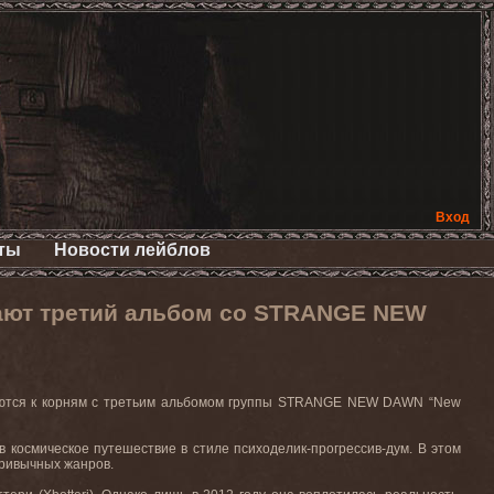
Вход
ты
Новости лейблов
ают третий альбом со STRANGE NEW
тся к корням с третьим альбомом группы
STRANGE
NEW
DAWN
“New
 космическое путешествие в стиле психоделик-прогрессив-дум. В этом
привычных жанров.