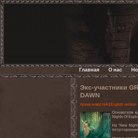
Главная
О нас
Но
Экс-участники G
DAWN
Архив новостей
|
English version
Основатели к
Nights Of Euph
На “
New
Night
потустороннем