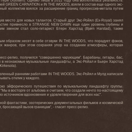
ттери (
Xbotteri
). Однако
лишь
в
2012
году
она
воплотилась
реальность
.
лей
GREEN CARNATION
и
IN THE WOODS,
взяли
в
состав
еще
одного
экс
-
дный коллектив взялся за расширение границ прогрессив-метала путем
див место для новых талантов. Старый
друг
Экс
-
Ройял
(Ex-Royal) занял
астие привнесло в
STRANGE
NEW
DAWN
еще один уровень глубины и
им звеном стал соло-гитарист Бтерн Харстад (
Bj
ø
rn
Harstad
), также
ным образом несет в себе отзвуки
IN
THE
WOODS
, что порадует фэнов,
гих жанров, при этом сохраняя упор на создании атмосферы, которая
ресс-релиз, получился “совершенно чарующим”. Барабаны, гитары, бас,
й в незнакомые музыкальные ландшафты, а Экс-Ройал и Бьерн Харстад
Kirkesola
).
новленный ранними работами
IN
THE
WOODS
. Экс-Ройял и Мулд написали
ывать отклик у каждого.
боко эйфорического путешествия по музыкальному ландшафту группы.
.
"Мы в восторге от альбома и считаем, что создали нечто по-настоящему
ло источником вдохновения и удовлетворения для всех нас".
учной фантастики, эзотерических документальных фильмов и космической
, бросающей вызов границам”, - гласит пресс-релиз.