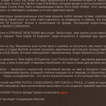
 уходят в 2000 год, когда ее идея укоренилась в сознании гитариста Эксбо
его
брат
-
басист
Си
-
Эм
Боттери
(CM Botteri),
которые
входят
в
число
основате
Гейра
Солли
(Geir Solli)
и
барабанщика
Свена
Ротэ
(Sven Rothe).
Этот звез
вого, но имеющего знакомые и оттого приятные корни.
некоторые первоначальные участники решили пойти своими путями, освобо
Мулд
(Muld)
взял
на
себя
ответственность
за
клавишные
и
сэмплы
.
Его уч
ghts
Of
Euphoria
” богаче и эклектичнее по форме. Последним недостающ
и
GREEN
CARNATION
.
есен в
STRANGE
NEW
DAWN
выступает Эксботтери, звук группы естествен
а. Однако “
New
Nights
Of
Euphoria
” также вторгается в широкий круг дру
чти
на
год
.
Музыканты шли путем проб и ошибок, но результат, как гласит п
ись в студии
Burnhill
, которая оказалась идеальным местом для путешестви
ми в
Dub
Studio
, которая принадлежит звукоинженеру Эндре Киркесола (
Endre
л включен в “
New
Nights
Of
Euphoria
” стал "
Fortune
Bringer
", явственно вдох
назад, а речь в нем идет о мировых проблемах, которые в наши дни должны выз
ясна – предлагать слушателю позитивный взгляд на мир в процессе глу
но
появлением
группы
,
в
равной
степени
передается
и
творцам
,
и
слушателю
и. – Наше сотрудничество – это нечто исключительное, и это путешествие ста
еточей, как
PINK
FLOYD
,
CANDLEMASS
,
ARCTURUS
и
THULE
, а также из на
WN
направили свою коллективную креативность на создание звуковой одиссеи
DAWN "Fortune Bringer"
можно
посмотреть
здесь
.
ia”
выглядит
следующим
образом
: