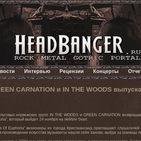
вости
Интервью
Рецензии
Концерты
Отче
REEN CARNATION и IN THE WOODS выпуск
ультовых норвежских групп
IN
THE
WOODS
и
GREEN
CARNATION
возвращаю
oria”,
который выйдет 24 ноября на лейбле
Svart.
s
Of
Euphoria
” визионеры из города Кристиансанд приглашают слушателей в
 произведении искусства музыканты нашли себя заново, выйдя за границы 