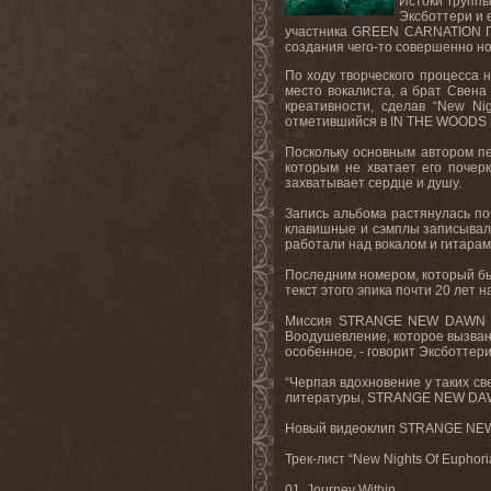
Истоки группы
Эксботтери
и
участника
GREEN CARNATION
создания чего-то совершенно но
По ходу творческого процесса 
место вокалиста,
а
брат
Свена
креативности, сделав “
New
Ni
отметившийся в
IN
THE
WOODS
Поскольку основным автором п
которым не хватает его почерк
захватывает сердце и душу.
Запись
альбома
растянулась
по
клавишные и сэмплы записывал
работали над вокалом и гитара
Последним номером, который бы
текст этого эпика почти 20 лет 
Миссия
STRANGE
NEW
DAWN
Воодушевление
,
которое
вызва
особенное, - говорит Эксботтер
“Черпая вдохновение у таких св
литературы,
STRANGE
NEW
DA
Новый
видеоклип
STRANGE NEW 
Трек
-
лист
“New Nights Of Euphor
01. Journey Within