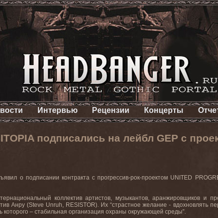
вости
Интервью
Рецензии
Концерты
Отче
NITOPIA подписались на лейбл GEP с про
ъявил о подписании контракта с прогрессив-рок-проектом
UNITED
PROGR
тернациональный коллектив артистов, музыкантов, аранжировщиков и пр
Стив Анру (
Steve
Unruh
,
RESISTOR
). Их “страстное желание - вдохновлять п
ь которого – стабильная организация охраны окружающей среды”.