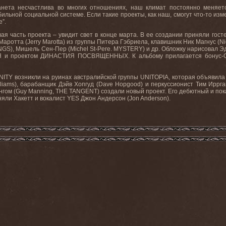
анета несчастлива во многих отношениях, наш климат постоянно меняет
ильной социальной системе. Если такие проекты, как наш, смогут что-то изм
”.
вая часть проекта – увидит свет в конце марта. В ее создании приняли госте
Маротта (
Jerry
Marotta
) из группы Питера Гэбриела, клавишник Ник Магнус (
Ni
NGS
), Мишель Сен-Пер (
Michel
St
-
Pere
.
MYSTERY
) и др. Обложку нарисовал 
ИЯ и проектом ДИНАСТИЯ ПОСВЯЩЕННЫХ. К альбому прилагается бонус-
NITY
возникли на руинах австралийской группы
UNITOPIA
, которая объявила
lliams
), барабанщик Дэйв Хопгуд (
Dave
Hopgood
) и перкуссионист Тим Иррга
гом (
Guy
Manning
,
THE
TANGENT
) создали новый проект. Его дебютный и по
няли Хакетт и вокалист
YES
Джон Андерсон (
Jon
Anderson
).