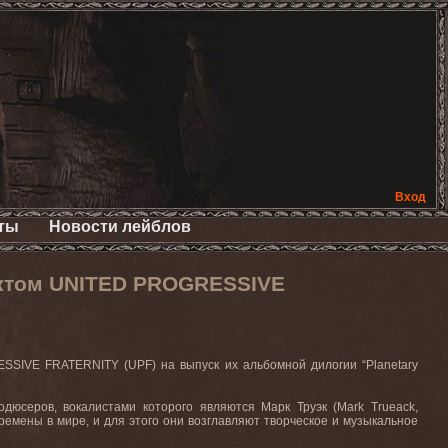
Вход
ты
Новости лейблов
ектом UNITED PROGRESSIVE
ESSIVE
FRATERNITY
(
UPF
) на выпуск их альбомной дилогии “
Planetary
одюсеров, вокалистами которого являются Марк Труэк (
Mark
Trueack
,
еремены в мире, и для этого они возглавляют творческое и музыкальное