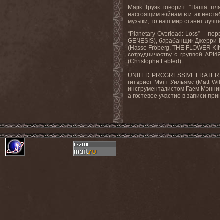
Марк Труэк говорит: “Наша пл
настоящим войнам в итак нестаб
музыки, то наш мир станет лучше
“
Planetary
Overload
:
Loss
” – пер
GENESIS
), барабанщик Джерри 
(
Hasse
Fr
ö
berg
,
THE
FLOWER
KI
сотрудничеству с группой АР
(
Christophe
Lebled
).
UNITED
PROGRESSIVE
FRATER
гитарист Мэтт Уильямс (
Matt
Wi
инструменталистом Гаем Мэннин
а гостевое участие в записи при