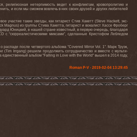
ся, религиозная нетерпимость ведет к конфликтам, кровопролитию и
енить, и если мы сможем вовлечь в них своих друзей и других любителей
вое участие такие звезды, как гитарист Стив Хакетт (
Steve
Hackett
, экс-
ck
Magnus
) из группы Стива Хакетта, гитарист и вокалист Хассе Фроберг
Эдуард Юницкий, в нашей стране известный, в первую очередь, благодаря
CD
с “сюрреалистическими миксами”, сделанные Кристофом Лебледом
 о распаде после четвертого альбома "
Covered
Mirror
Vol
. 1". Марк Труэк,
нг (
Tim
Irrgang
) решили продолжить сотрудничество и вместе с мульти-
ка единственный альбом "
Falling
in
Love
with
the
World
" вышел в 2014 году,
Roman P-V - 2019-02-04 13:29:45