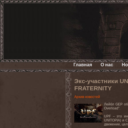
Главная
О нас
Но
Экс-участники U
FRATERNITY
Архив новостей
Лейбл
GEP
об
Overload
”.
UPF
– это ин
UNITOPIA
) и 
движение, цел