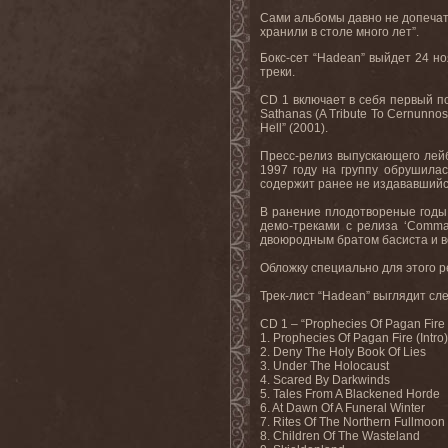
Сами альбомы давно не допечаты
хранили в столе много лет”.
Бокс-сет “Hadean” выйдет 24 но
треки.
CD 1 включает в себя первый по
Sathanas (A Tribute To Cernunno
Hell” (2001).
Пресс-релиз выпускающего лейб
1997 году на группу обрушилас
содержит ранее не издававшийся
В ранение плодотвореные годы
демо-треками с релиза ‘Comman
двоюродным братом басиста и вок
Обложку специально для этого р
Трек-лист “Hadean” выглядит с
CD 1 – “Prophecies Of Pagan Fire 
1. Prophecies Of Pagan Fire (Intro)
2. Deny The Holy Book Of Lies
3. Under The Holocaust
4. Scared By Darkwinds
5. Tales From A Blackened Horde
6. At Dawn Of A Funeral Winter
7. Rites Of The Northern Fullmoon
8. Children Of The Wasteland