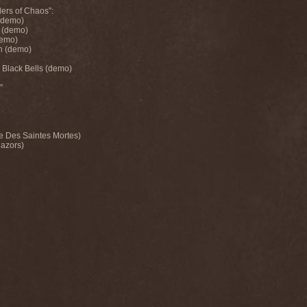
rs of Chaos”:
(demo)
 (demo)
demo)
on (demo)
 Black Bells (demo)
”
e Des Saintes Mortes)
Razors)