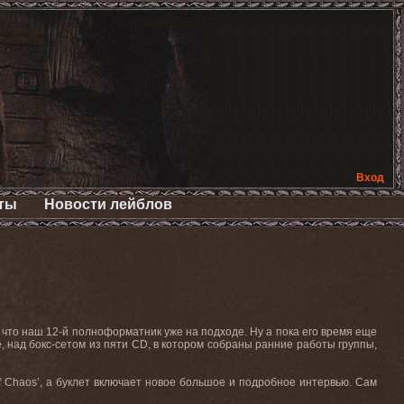
Вход
ты
Новости лейблов
 что наш 12-й полноформатник уже на подходе. Ну а пока его время еще
, над бокс-сетом из пяти CD, в котором собраны ранние работы группы,
 Chaos’, а буклет включает новое большое и подробное интервью. Сам