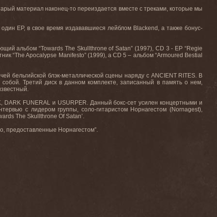
старый материал наконец-то переиздается вместе с треками, которые мы
 один EP, в свое время издававшиеся лейблом Blackend, а также бонус-
й альбом “Towards The Skullthrone of Satan” (1997), CD 3 - EP “Regie
ик “The Apocalypse Manifesto” (1999), а CD 5 – альбом “Armoured Bestial
чей бельгийской блэк-металлической сцены наряду с ANCIENT RITES. В
 собой. Третий диск в данном комплекте, записанный в память о нем,
известный.
UK, DARK FUNERAL и USURPER. Данный бокс-сет усилен концертными и
нтервью с лидером группы, соло-гитаристом Норнагестом (Nornagest),
ds The Skullthrone Of Satan’.
то, предоставленные Норнагестом”.