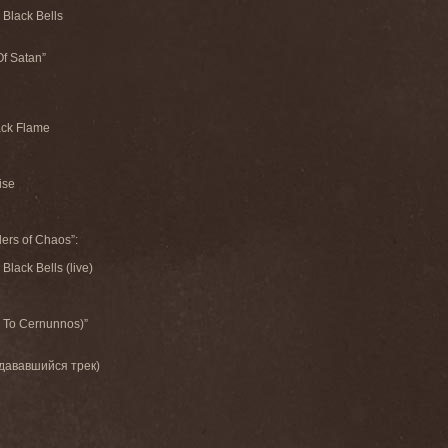
 Black Bells
Of Satan”
ack Flame
ise
rs of Chaos”:
Black Bells (live)
e To Cernunnos)”
здававшийся трек)