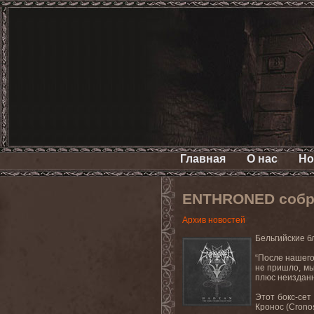
Главная
О нас
Но
ENTHRONED собрал
Архив новостей
Бельгийские 
“После нашего
не пришло, мы
плюс неизданн
Этот бокс-сет
Кронос (Cronos