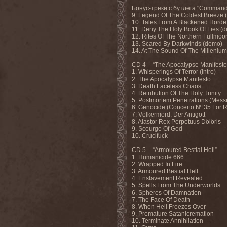
Бонус-треки с бутлега "Commande
9. Legend Of The Coldest Breeze 
10. Tales From A Blackened Horde
11. Deny The Holy Book Of Lies (
12. Rites Of The Northern Fullmo
13. Scared By Darkwinds (demo)
14. At The Sound Of The Millenium
CD 4 – “The Apocalypse Manifesto
1. Whisperings Of Terror (Intro)
2. The Apocalypse Manifesto
3. Death Faceless Chaos
4. Retribution Of The Holy Trinity
5. Postmortem Penetrations (Mess
6. Genocide (Concerto Nº 35 For 
7. Völkermord, Der Antigott
8. Alastor Rex Perpetuus Dölöris
9. Scourge Of God
10. Crucifuck
CD 5 – “Armoured Bestial Hell”
1. Humanicide 666
2. Wrapped In Fire
3. Armoured Bestial Hell
4. Enslavement Revealed
5. Spells From The Underworlds
6. Spheres Of Damnation
7. The Face Of Death
8. When Hell Freezes Over
9. Premature Satanicremation
10. Terminate Annihilation