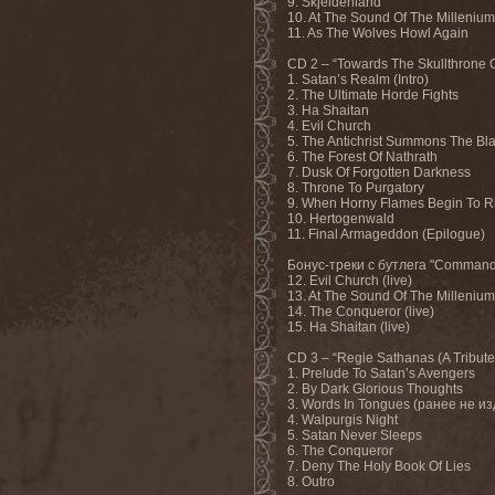
9. Skjeldenland
10. At The Sound Of The Millenium
11. As The Wolves Howl Again
CD 2 – “Towards The Skullthrone 
1. Satan’s Realm (Intro)
2. The Ultimate Horde Fights
3. Ha Shaitan
4. Evil Church
5. The Antichrist Summons The Bl
6. The Forest Of Nathrath
7. Dusk Of Forgotten Darkness
8. Throne To Purgatory
9. When Horny Flames Begin To R
10. Hertogenwald
11. Final Armageddon (Epilogue)
Бонус-треки с бутлега "Commande
12. Evil Church (live)
13. At The Sound Of The Millenium 
14. The Conqueror (live)
15. Ha Shaitan (live)
CD 3 – “Regie Sathanas (A Tribut
1. Prelude To Satan’s Avengers
2. By Dark Glorious Thoughts
3. Words In Tongues (ранее не и
4. Walpurgis Night
5. Satan Never Sleeps
6. The Conqueror
7. Deny The Holy Book Of Lies
8. Outro