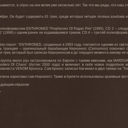
ваются, а спрос на них велик уже несколько лет. Так что мы рады, что наш 
ября. Он будет содержать 61 трек, среди которых четыре полных альбома и
лноформатник ENTHRONED “Prophecies Of Pagan Fire” (1995), CD 2 – следующи
s)” (1998) с одним ранее не издававшимся треком, CD 4 – третий полноформатн
ла гласит: “ENTHRONED, созданные в 1993 году, считаются одними из свето
ь трагедия – оригинальный барабанщик Кернуннос (Cernunnos) покончил с
 трек, который был записан Кернунносом и до текущего момента никому не 
 группа много раз гастролировала по Европе с такими именами, как MARD
ders Of Chaos’ (бутлег 2000 года) и включает в себя новое подробное и
алиста VENOM Кроноса. Сам Кронос записал бэк-вокал в двух треках на ‘Towar
елиза нарисовал сам Норнагест. Также в буклете использованы архивные фо
ледующим образом:
“