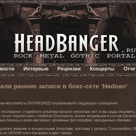
вости
Интервью
Рецензии
Концерты
Отче
и ранние записи в бокс-сете 'Hadean'
блэк-металлисты ENTHRONED опубликовали следующее сообщение:
 последнего студийного альбома прошло несколько лет, и мы рады объявить,
 тесно поработали с лейблом Dissonance, ранее входившим в состав Earache
ые бонусы и демо-материал, архивные фотографии, неизданные обложки...
 усилен живыми и концертными бонусами, взятыми с релиза ‘Commanders Of
) из VENOM спел бэк-вокал в двух треках.