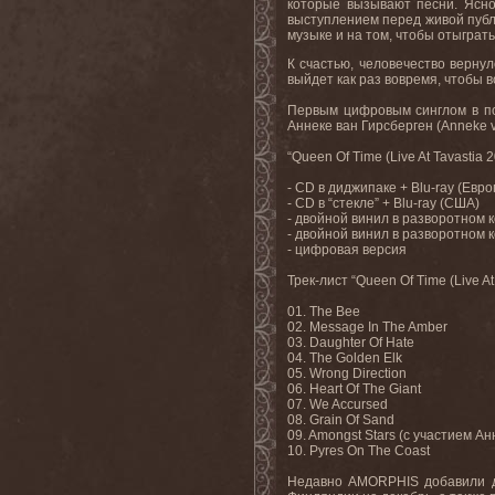
которые вызывают песни. Ясное
выступлением перед живой публи
музыке и на том, чтобы отыграть
К счастью, человечество верну
выйдет как раз вовремя, чтобы 
Первым цифровым синглом в по
Аннеке ван Гирсберген (
Anneke
“
Queen
Of
Time
(
Live
At
Tavastia
2
-
CD
в диджипаке +
Blu
-
ray
(Евро
-
CD
в “стекле” +
Blu
-
ray
(США)
- двойной винил в разворотном
- двойной винил в разворотном 
- цифровая версия
Трек-лист “
Queen
Of
Time
(
Live
At
01.
The Bee
02. Message In The Amber
03. Daughter Of Hate
04. The Golden Elk
05. Wrong Direction
06. Heart Of The Giant
07. We Accursed
08. Grain Of Sand
09. Amongst Stars (
с
участием
Ан
10. Pyres On The Coast
Недавно
AMORPHIS
добавили