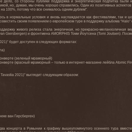
 дело, со стороны публики поддержка и энергетическая подпитка были ну
кой, но, думаю, мы очень хорошо справились. Один из позитивных аспектов
 на 100%, потому что все снималось одним дублем".
лось в нормальные условия и вновь наслаждается как фестивалями, так и шо
возвестить своим появлением о европейском туре в поддержку альбома “
Halo
”
ддержку живого релиза стала энергичная, но прекрасно-меланхоличная ве
van
Giersbergen
) и фронтмена
AMORPHIS
Томи Йоутсена (
Tomi
Joutsen
). Посм
021)” будет доступен в следующих форматах:
па)
 конверте (зеленый мраморный)
конверте (красный мраморный – только в интернет-магазине лейбла
Atomic
Fir
Tavastia
2021)” выглядит следующим образом:
неке
ван
Гирсберген
)
два
концерта
в
Румынии
к
графику
вышеупомянутого
осеннего
тура
вместе