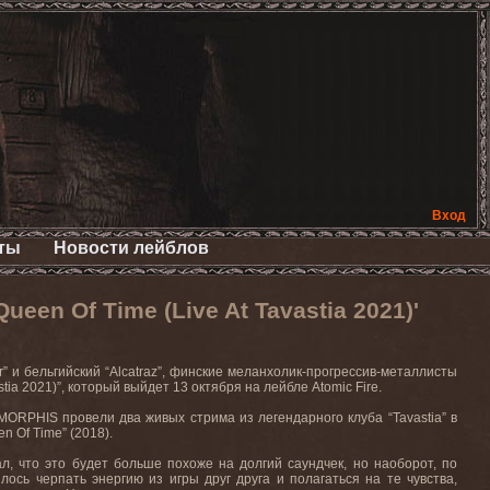
Вход
ты
Новости лейблов
en Of Time (Live At Tavastia 2021)'
r”
и
бельгийский
“Alcatraz”,
финские
меланхолик
-
прогрессив
-
металлисты
stia 2021)”,
который выйдет 13 октября на лейбле
Atomic Fire.
MORPHIS
провели два живых стрима из легендарного клуба “
Tavastia
” в
en
Of
Time
” (2018).
ал, что это будет больше похоже на долгий саундчек, но наоборот, по
ось черпать энергию из игры друг друга и полагаться на те чувства,