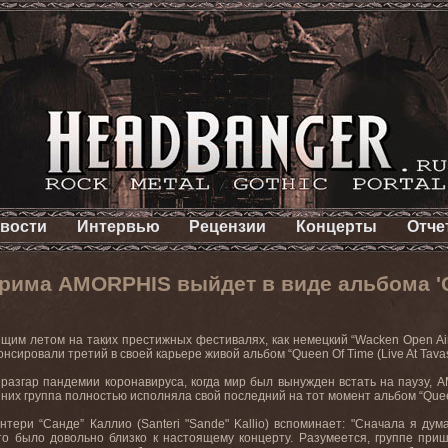
вости
Интервью
Рецензии
Концерты
Отче
рима AMORPHIS выйдет в виде альбома 'Que
ящим
летом
на
таких
престижных
фестивалях
,
как
немецкий
“Wacken Open Ai
нсировали третий в своей карьере живой альбом
“Queen Of Time (Live At Tava
в разгар пандемии коронавируса, когда мир был вынужден встать на паузу,
A
 них группа полностью исполняла свой последний на тот момент альбом “
Que
нтери “Санде” Каллио (
Santeri
"
Sande
"
Kallio
) вспоминает: "Сначала я дум
 было довольно близко к настоящему концерту. Разумеется, группе пришл