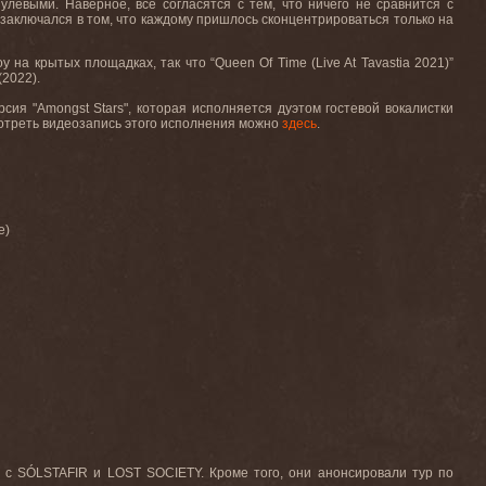
левыми. Наверное, все согласятся с тем, что ничего не сравнится с
 заключался в том, что каждому пришлось сконцентрироваться только на
у на крытых площадках, так что “
Queen
Of
Time
(
Live
At
Tavastia
2021)”
 (2022).
рсия "
Amongst
Stars
", которая исполняется дуэтом гостевой вокалистки
отреть
видеозапись
этого
исполнения
можно
здесь
.
e
)
с
SÓLSTAFIR
и
LOST SOCIETY.
Кроме того, они анонсировали тур по