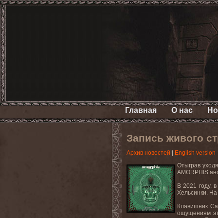
Главная
О нас
Но
Запись живого ст
Архив новостей
|
English version
Отыграв
уход
AMORPHIS
ано
В 2021 году, 
Хельсинки. На
Клавишник Са
ощущениям это