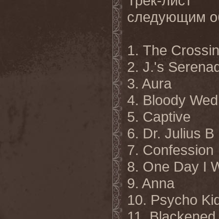
Трек-лист 
следующим о
1. The Crossin
2. J.'s Serena
3. Aura
4. Bloody We
5. Captive
6. Dr. Julius B
7.
Confession
8. One Day I W
9. Anna
10. Psycho Ki
11. Blackened