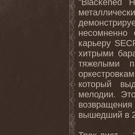
"
Blackened
H
металлическ
демонстриру
несомненно 
карьеру
SEC
хитрыми бар
тяжелыми п
оркестровка
который вы
мелодии. Эт
возвращения
вышедший в 2