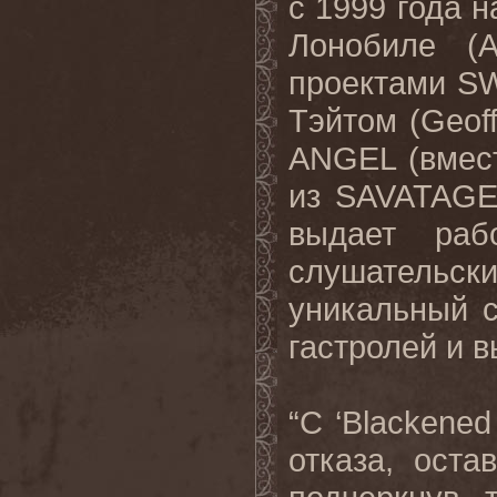
с 1999 года 
Лонобиле (
A
проектами
S
Тэйтом (
Geof
ANGEL
(вмес
из
SAVATAG
выдает раб
слушательск
уникальный с
гастролей
и
в
“С ‘
Blackened
отказа, ост