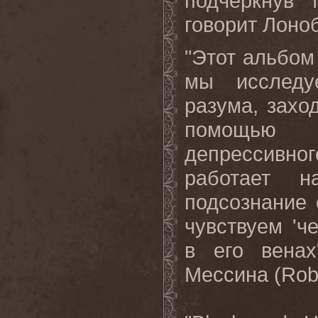
подчеркнув 
говорит Лоно
"Этот альбом
мы исследу
разума, захо
помощью 
депрессивно
работает н
подсознание 
чувствуем 'ч
в его венах
Мессина (
Rob