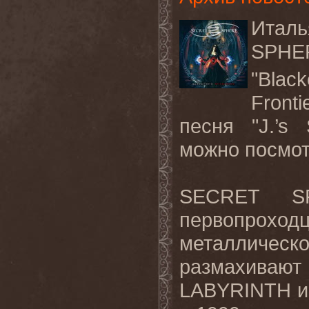
Италь
SPH
"Black
Front
песня "
J
.’
s
можно посмот
SECRET
S
первопро
металличес
размахивают
LABYRINTH