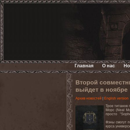
Главная
О нас
Но
Второй совместн
выйдет в ноябре
Архив новостей
|
English version
Трое титанов 
Морс (Neal M
просто “Sophom
Фэны смогут п
курса универс