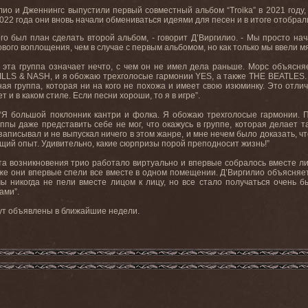
лио и Дженнингс выпустили первый совместный альбом “Troika” в 2021 году
022 года они вновь начали обмениваться идеями для песен и в итоге отобрали
ого был план сделать второй альбом, - говорит Д’Виргилио. - Мы просто на
вого воплощения, чем в случае с первым альбомом, но как только мы ввели мяч
в эта группа означает нечто, с чем он не имел дела раньше. Морс объясняе
LS & NASH, и я обожаю трехголосые гармонии YES, а также THE BEATLES. М
ная группа, которая ни на кого не похожа и имеет свою изюминку. Это отл
 и в каком стиле. Если песни хороши, то я в игре”.
“Я большой поклонник кантри и фолка. Я обожаю трехголосые гармонии. П
ппы даже представить себе не мог, что окажусь в группе, которая делает та
аписывал и не выпускал ничего в этом жанре, и мне нечем было доказать, чт
щий опыт. Удивительно, какие сюрпризы порой преподносит жизнь!”
та возникновения трио работало виртуально и впервые собралось вместе ли
м же они впервые спели все вместе в одном помещении. Д’Виргилио объясня
 никогда не пели вместе лицом к лицу, но все стало получаться очень б
ами”.
ут объявлены в ближайшие недели.