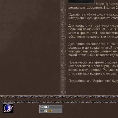
Морс, Д’Вирги
вокальным гармониям. В конце 2
“Думаю, в глубине души у кажд
находились чуть дальше от итого
Для каждого из трех участнико
большой поклонник CROSBY STIL
меня в крови! DMJ - это особен
абсолютно не важно, кто их пишет
Дженнингс соглашается с ним: 
релизах и до создания этой гру
никогда раньше официально не з
такой приятный и вознаграждаю
Практически все время с момен
них состоится 8 сентября). Та
живое выступлнение. Раньше мы
отправляться в дорогу с концерт
Подробности о “Sophomore” буд