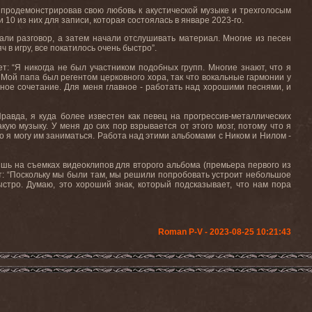
, продемонстрировав свою любовь к акустической музыке и трехголосым
 10 из них для записи, которая состоялась в январе 2023-го.
чали разговор, а затем начали отслушивать материал. Многие из песен
 в игру, все покатилось очень быстро”.
т: “Я никогда не был участником подобных групп. Многие знают, что я
ой папа был регентом церковного хора, так что вокальные гармонии у
ичное сочетание. Для меня главное - работать над хорошими песнями, и
равда, я куда более известен как певец на прогрессив-металлических
кую музыку. У меня до сих пор взрывается от этого мозг, потому что я
о я могу им заниматься. Работа над этими альбомами с Ником и Нилом -
шь на съемках видеоклипов для второго альбома (премьера первого из
ет: “Поскольку мы были там, мы решили попробовать устроит небольшое
ыстро. Думаю, это хороший знак, который подсказывает, что нам пора
Roman P-V - 2023-08-25 10:21:43