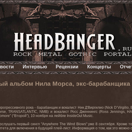
вости
Интервью
Рецензии
Концерты
Отче
ый альбом Нила Морса, экс-барабанщика
прогрессивного рока - барабанщик и вокалист Ник Д'Виргилио (Nick D’Virgilio
orse, TRANSATLANTIC, NMB) и вокалист Росс Дженнингс (Ross Jennings, 
ore” (“Второй”), 10 ноября на лейбле InsideOut Music.
ослушать первый сингл "Anywhere The Wind Blows" уже 8 сентября. Кроме то
итета для включения в будущий плей-лист. Информация о том, как это можно 