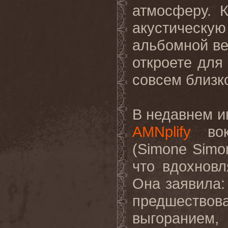
атмосферу. 
акустичес
альбомной ве
откроете для
совсем
близк
В недавнем и
AMNplify
вок
(
Simone
Simo
что вдохновл
Она заявила: 
предшествов
выгоранием,