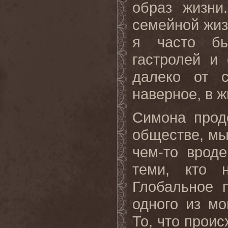
образ жизни
семейной жиз
я часто бы
гастролей и 
далеко от 
наверное
,
в
ж
Симона прод
обществе, мы
чем-то врод
теми, кто 
Глобальное 
одного из мо
То
,
что
проис