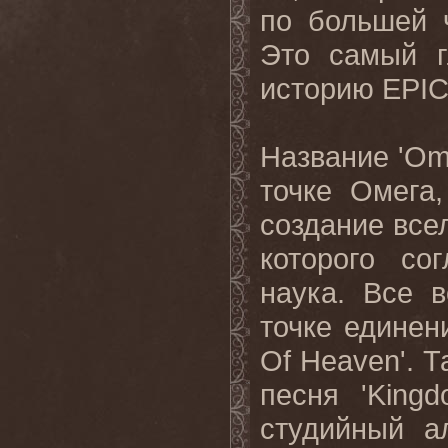
по большей 
Это
самый
историю
EPIC
Название
'Om
точке
Омега
создание
все
которого со
наука. Все
в
точке
единен
Of
Heaven
'. 
песня '
Kingd
студийный а