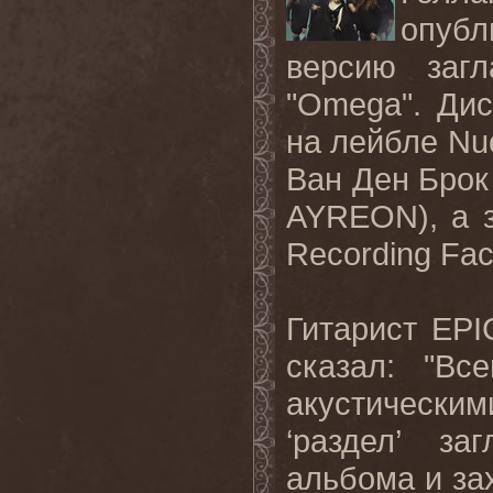
опуб
версию загл
"
Omega
". Ди
на лейбле Nuc
Ван Ден Брок
AYREON), а з
Recording Faci
Гитарист
EPI
сказал: "Вс
акустическими
‘раздел’ з
альбома и за