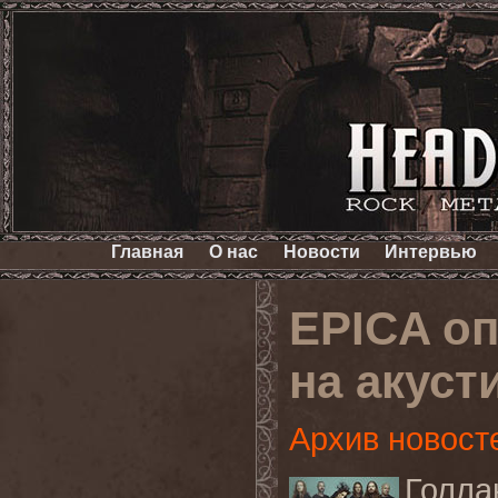
Главная
О нас
Новости
Интервью
EPICA о
на акуст
Архив новост
Голл