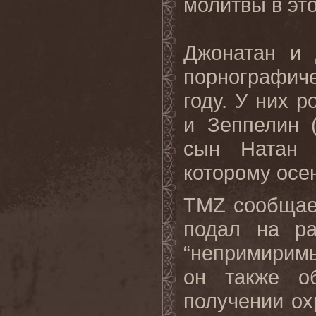
молитвы в это
Джонатан и 
порнографич
году. У них р
и Зеппелин 
сын Натан 
которому осе
TMZ
сообщае
подал на ра
“непримиримы
он также о
получении ох