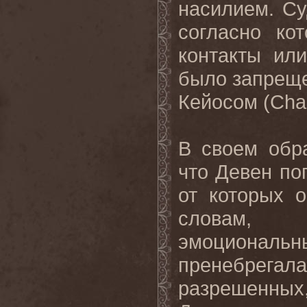
насилием. С
согласно ко
контакты ил
было запреще
Кейосом (
Cha
В своем обр
что Девен по
от которых 
словам, 
эмоциональ
пренебрегала
разрешенных