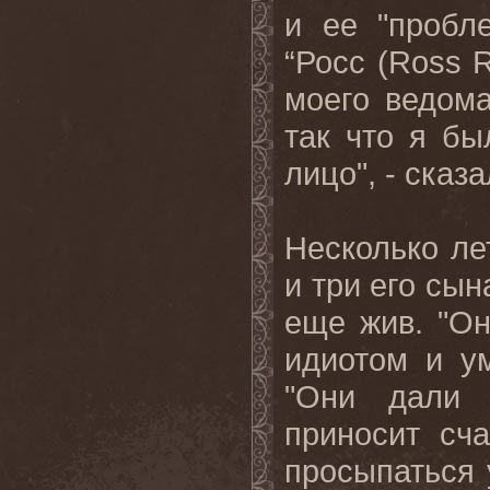
и ее "пробл
“Росс (
Ross
R
моего ведома
так что я б
лицо", - сказа
Несколько ле
и три его сын
еще жив. "Он
идиотом и ум
"Они дали 
приносит сч
просыпаться 