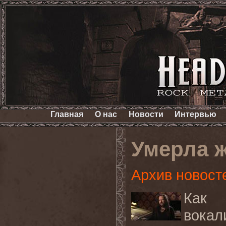
Главная
О нас
Новости
Интервью
Умерла 
Архив новост
Как 
вока