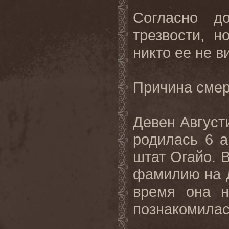
Согласно д
трезвости, н
никто ее не в
Причина смер
Девен Август
родилась
6
а
штат Огайо
.
В
фамилию на Д
время она 
познакомилас