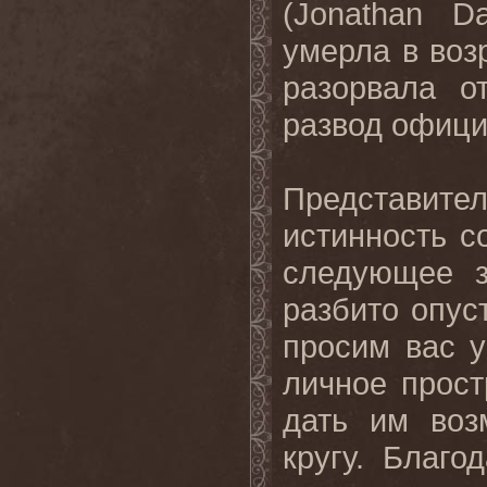
(
Jonathan
Da
умерла в воз
разорвала о
развод офици
Представит
истинность с
следующее з
разбито опу
просим вас у
личное прост
дать им воз
кругу. Благ