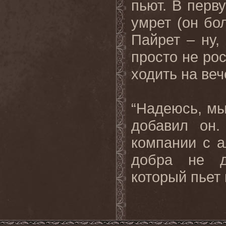
пьют. В перв
умрет (он бол
Пайрет
–
ну
просто не рос
ходить на веч
“Надеюсь, мы
добавил он.
компании с а
добра не д
который пьет 