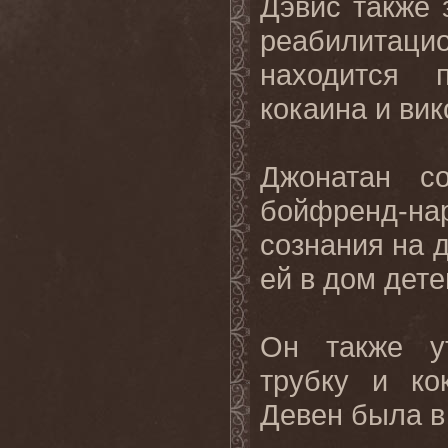
Дэвис также 
реабилитац
находится 
кокаина и вик
Джонатан с
бойфренд-на
сознания на д
ей в дом дете
Он также у
трубку и ко
Девен была в