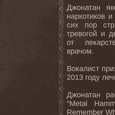
Джонатан як
наркотиков и
сих пор стр
тревогой и д
от лекарст
врачом.
Вокалист при
2013 году леч
Джонатан ра
“
Metal
Hamm
Remember
W