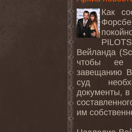
Как
со
Форсбе
покойн
PILO
Вейланда
(Sc
чтобы ее 
завещанию В
суд необх
документы, в
составленног
им собственн