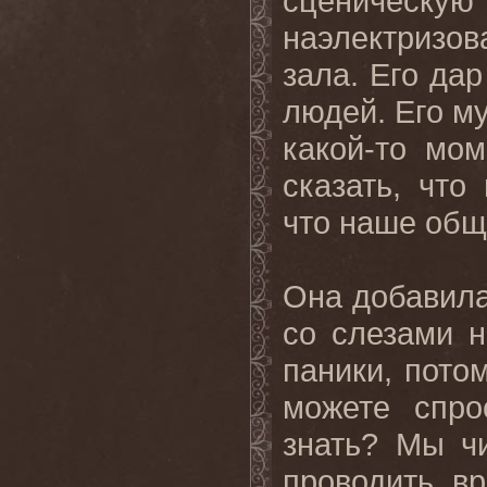
сценичес
наэлектризо
зала. Его да
людей. Его му
какой-то мо
сказать, что
что наше общ
Она добавила:
со слезами н
паники, пото
можете спро
знать? Мы ч
проводить в