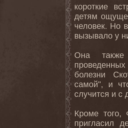
короткие вс
детям ощущен
человек. Но в
вызывало у н
Она также 
проведенных
болезни Ск
самой", и ч
случится и с 
Кроме того, 
пригласил д