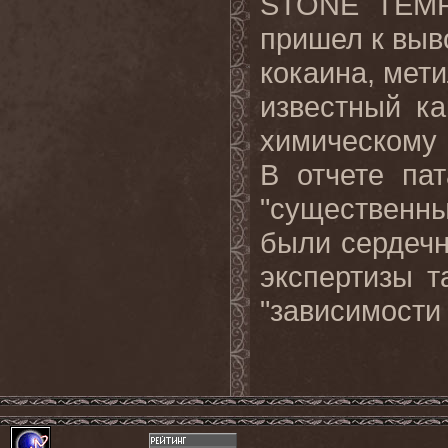
STONE TEMP
пришел к выво
кокаина, мет
известный ка
химическому 
В отчете пат
"существен
были сердечн
экспертизы т
"зависимости 