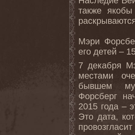
Наследие
Ве
также
якобы
раскрываютс
Мэри Форсбе
его детей – 1
7 декабря М
местами оч
бывшем м
Форсберг на
2015 года – 
Это дата, к
провозгласи