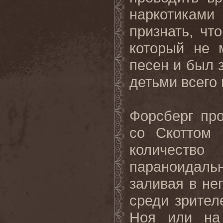
наркотиками 
признать, чт
который не 
песен и был 
детьми всего 
Форсберг про
со Скоттом 
количеств
параноидальн
заливая в не
среди зрител
Ноя или на