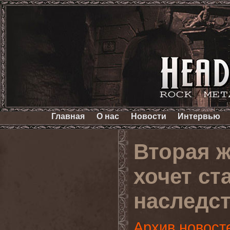
Главная
О нас
Новости
Интервью
Вторая ж
хочет ст
наследс
Архив новост