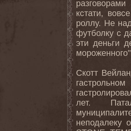
разговорами
кстати, вовс
роллу. Не на
футболку с д
эти деньги д
мороженного"
Скотт Вейла
гастрольн
гастролирова
лет. Пата
муниципалите
неподалеку 