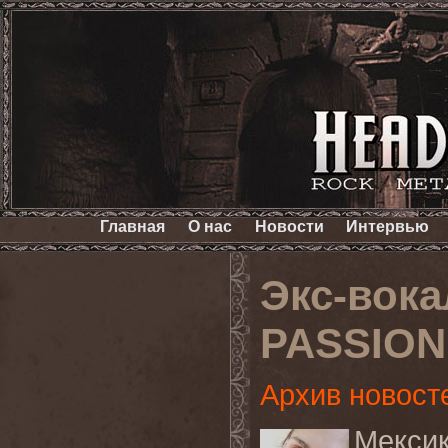
Главная
О нас
Новости
Интервью
Экс-вок
PASSION 
Архив новост
Мекси