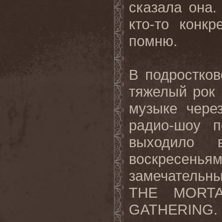
сказала она.
кто-то конк
помню.
В подростков
тяжелый рок 
музыке чере
радио-шоу по
выходило
воскресенья
замечательн
THE MORTA
GATHERING.