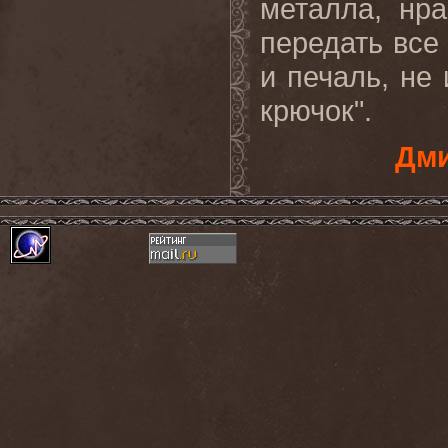
металла, нр
передать все 
и печаль, не
крючок".
Дми