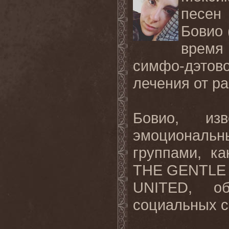
песен
Бовио 
время
симфо-дэтов
лечения от ра
Бовио, изв
эмоциональ
группами, 
THE GENTLE
UNITED, о
социальных с