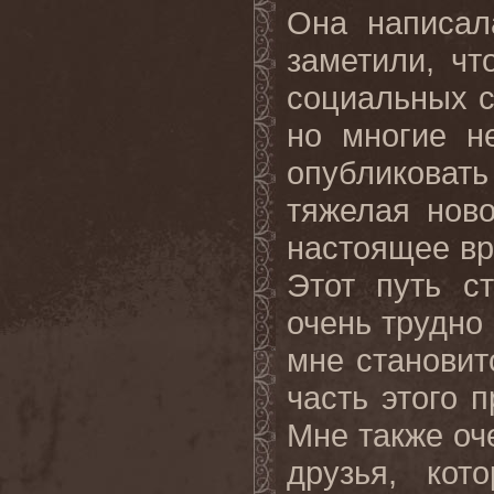
Она написал
заметили, чт
социальных с
но многие н
опубликоват
тяжелая ново
настоящее вр
Этот путь с
очень трудно
мне становит
часть этого 
Мне также оче
друзья, кот