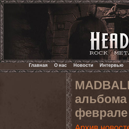
Главная
О нас
Новости
Интервью
MADBALL
альбома 
феврале
Архив новост