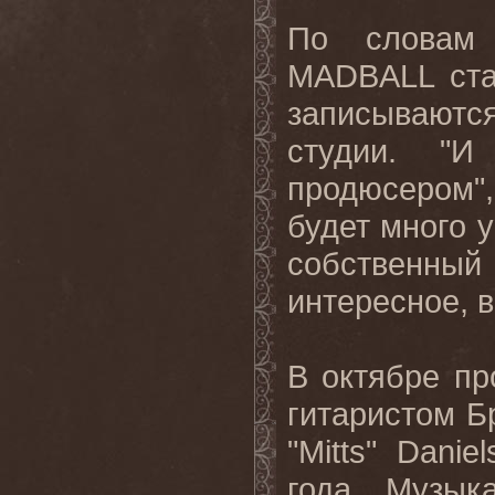
По словам 
MADBALL
ст
записывают
студии. "
продюсером",
будет много 
собственны
интересное, в
В октябре п
гитаристом Б
"Mitts" Dani
года. Музык