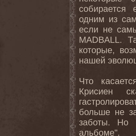
собирается 
одним из са
если не сам
MADBALL.
Т
которые, воз
нашей эволюц
Что касаетс
Крисиен с
гастролиров
больше не з
заботы. Но 
альбоме
".