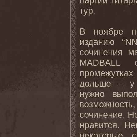
партии гитары
тур.
В ноябре п
изданию “
N
сочинения м
MADBALL
промежутках
дольше – у 
нужно выпол
возможност
сочинение. Н
нравится
.
Не
некоторые 