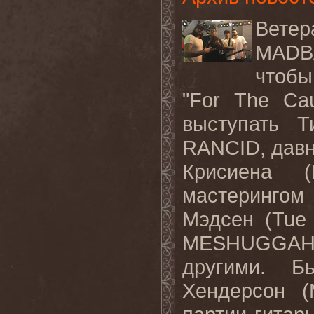
Вете
MADB
чтобы
"
For
The
Ca
выступать Т
RANCID
, дав
Крисиена (
мастерингом
Мэдсен (
Tue
MESHUGGA
другими. 
Хендерсон (