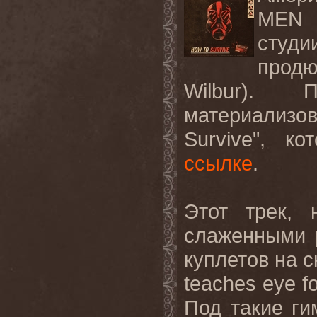
MEN
студи
прод
Wilbur
). П
материализо
Survive
", к
ссылке
.
Этот трек,
слаженными 
куплетов на 
teaches
eye
f
Под такие ги