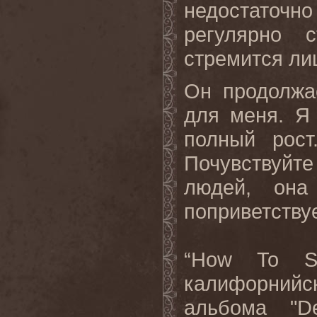
недостаточн
регулярно 
стремится ли
Он продолжа
для меня
.
Я
полный рост
Почувствуйте
людей, она
поприветствуе
“
How
To
S
калифорнийс
альбома "
D