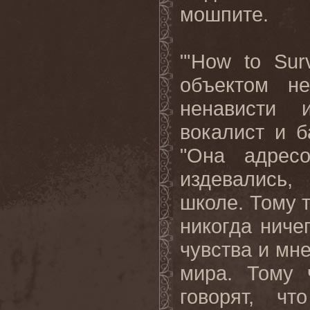
мошпите
.
"'
How
to
Sur
объектом не
ненависти 
вокалист и б
"Она адрес
издевались,
школе. Тому т
никогда ничег
чувства и мн
мира. Тому 
говорят, ч