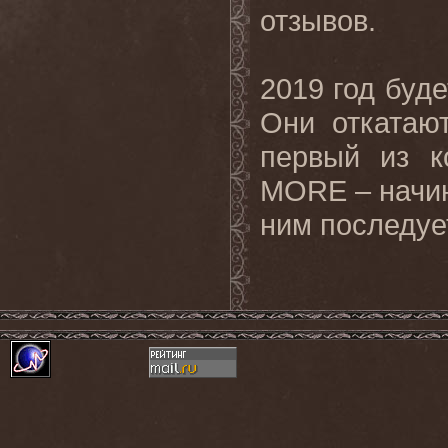
отзывов.
2019
год буд
Они откатаю
первый из 
MORE
– начи
ним последуе