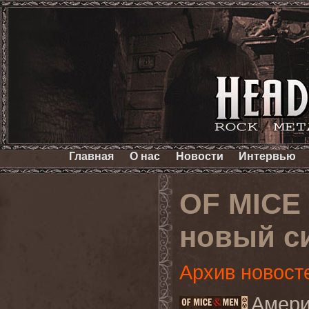
Главная
О нас
Новости
Интервью
OF MICE
новый си
Архив новост
Амер