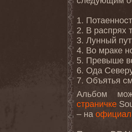
следующим о
1. Потаеннос
2. В распрях
3. Лунный пут
4. Во мраке н
5. Превыше в
6. Ода Север
7. Объятья с
Альбом мо
страничке
So
– на
официал