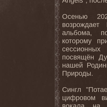
Angels”, посл
Осенью 202
возрождает
альбома, п
которому пр
сессионных 
посвящён Ду
нашей Родин
Природы.
Сингл "Пота
цифровом в
вокала на 