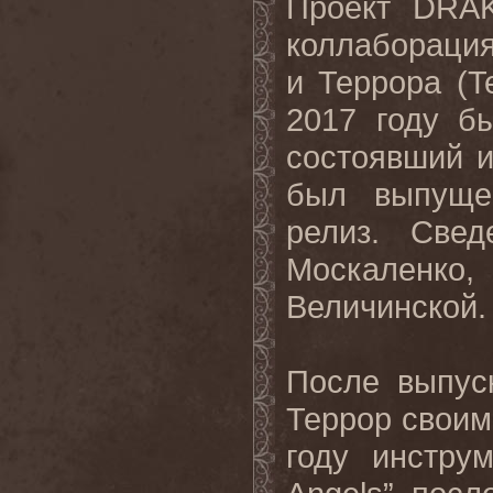
Проект DRA
коллаборация
и Террора (Te
2017 году б
состоявший 
был выпущен
релиз. Све
Москаленко
Величинской.
После выпус
Террор своим
году инстру