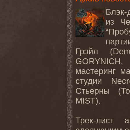
Блэк-
из Че
“Проб
парти
Грэйл (
Dem
GORYNICH
,
мастеринг м
студии Nec
Стьерны (
To
MIST).
Трек-лист 