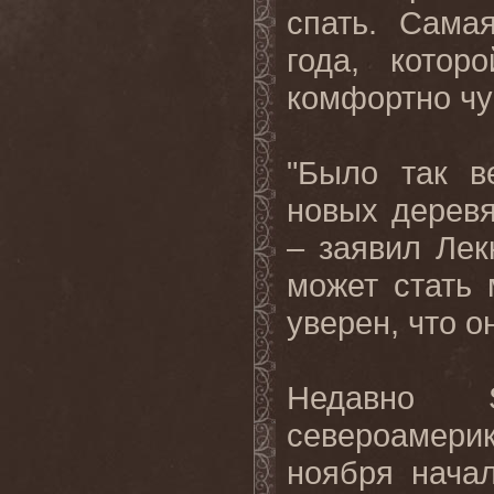
спать. Сама
года, котор
комфортно чув
"Было так в
новых деревя
– заявил Лекк
может стать
уверен, что о
Недавно
североамери
ноября нача