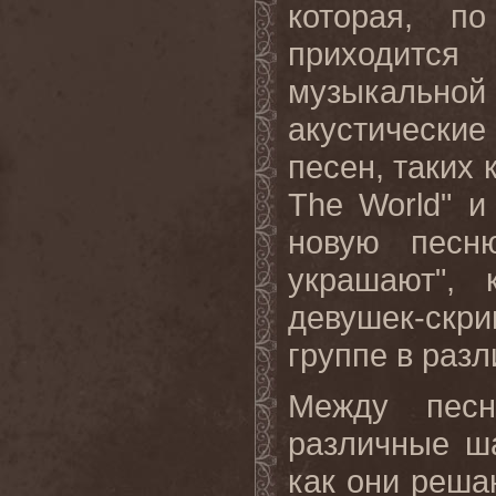
которая, по
приходится
музыкальной
акустически
песен, таких к
The
World
" и
новую пес
украшают", 
девушек-скр
группе в разл
Между пес
различные ш
как они решаю