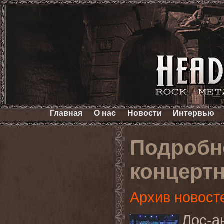
Главная
О нас
Новости
Интервью
Подробн
концерт
Архив новост
Лос-а