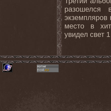
Третий альб
разошелся 
экземпляров 
место в хит
увидел свет 1