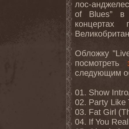
лос-анджелес
of
Blues
” в
концертах 
Великобритан
Обложку "
Liv
посмотреть
следующим о
01.
Show Intro
02. Party Lik
03. Fat Girl (
04. If You Rea