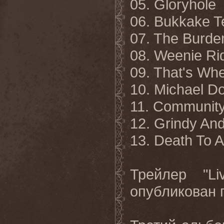
05. Gloryhole
06. Bukkake T
07. The Burde
08. Weenie Ri
09. That's Wh
10. Michael D
11. Community
12. Grindy An
13. Death To A
Трейлер
"L
опубликован