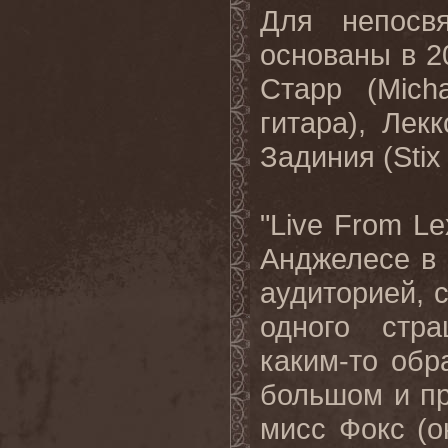
Для непосв
основаны в 20
Старр (
Micha
гитара), Лек
Задиния (
Stix
"
Live
From
Le
Анджелесе в 
аудиторией, 
одного стра
каким-то обр
большом и п
мисс Фокс (о