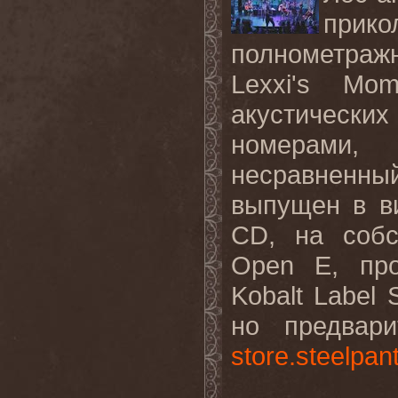
прик
полнометраж
Lexxi
'
s
Mo
акустически
номерами
несравненн
выпущен в 
CD, на соб
Open
E
, пр
Kobalt
Label
но предвар
store
.
steelpan