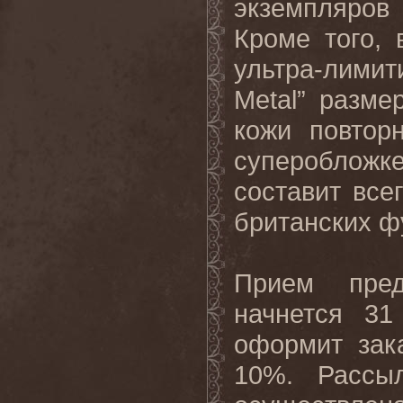
экземпляров
Кроме того, 
ультра-лими
Metal” разм
кожи повтор
суперобложк
составит все
британских ф
Прием пред
начнется 3
оформит
зак
10%.
Рассы