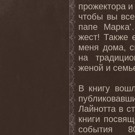
прожектора и 
чтобы вы все
папе Марка'
жест! Также 
меня дома, с
на традици
женой и семье
В книгу вош
публиковав
Лайнотта в с
книги посвящ
события 8