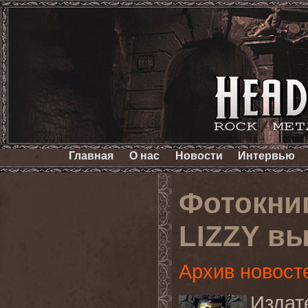
Главная
О нас
Новости
Интервью
Фотокни
LIZZY вы
Архив новост
Издат