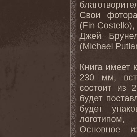
благотворите
Свои фотора
(
Fin
Costello
)
Джей Бруне
(
Michael
Putla
Книга имеет 
230 мм, вс
состоит из 
будет постав
будет упак
логотипом,
Основное и