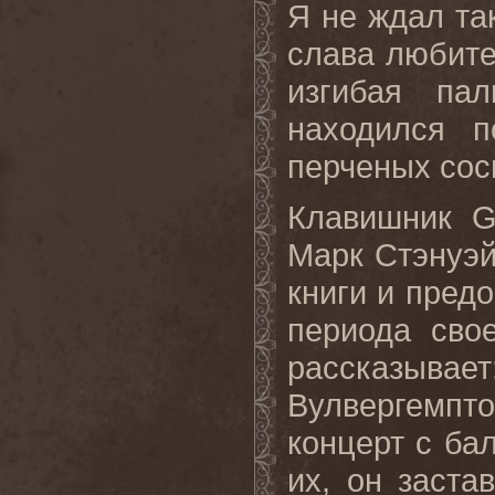
Я не ждал та
слава любите
изгибая па
находился п
перченых сос
Клавишник
G
Марк Стэнуэй
книги и пред
периода сво
рассказывает:
Вулвергемпт
концерт с ба
их, он заста