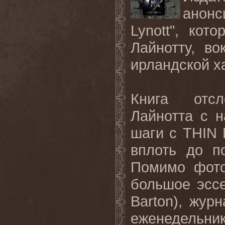
анонс
Lynott",
кото
Лайнотту, в
ирландской х
Книга отсл
Лайнотта с н
шаги с
THIN
вплоть до п
Помимо фото
большое эсс
Barton
), журн
еженедельник