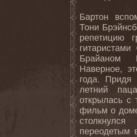
Бартон вспо
Тони Брэйнсб
репетицию 
гитаристами
Брайаном 
Наверное
,
эт
года
.
Придя
летний
пац
открылась
с
фильм
о
дом
столкнулся
переодетым