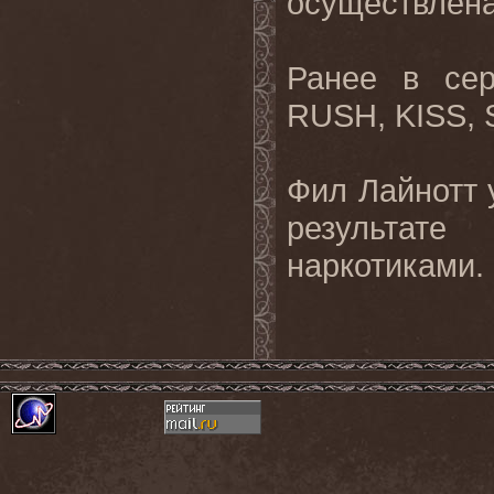
осуществлен
Ранее
в
се
RUSH, KISS,
Фил Лайнотт у
результате
наркотиками.