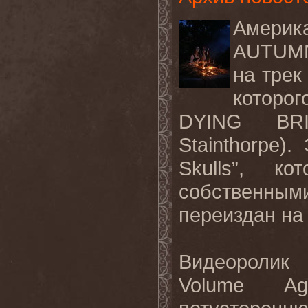
Америк
AUTU
на трек
которо
DYING B
Stainthorpe
)
.
Skulls
”, ко
собственным
переиздан на
Видеоролик
Volume
Ag