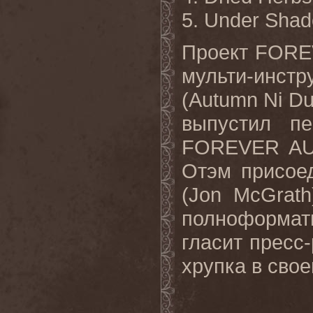
5. Under Shad
Проект
FORE
мульти-инст
(
Autumn
Ni
Du
выпустил п
FOREVER
A
Отэм присое
(
Jon
McGrath
полноформатн
гласит пресс-
хрупка в свое