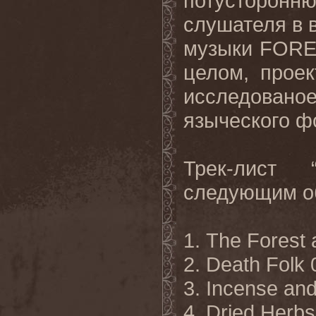
потусторон
слушателя в 
музыки
FORE
целом, проек
исследовано
языческого фо
Трек
-
лист
следующим
о
1. The Forest 
2. Death Folk 
3. Incense and
4. Dried Herbs