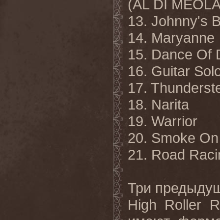
(AL DI MEOLA
13. Johnny's 
14. Maryanne
15. Dance Of 
16. Guitar Sol
17. Thunderst
18. Narita
19.
Warrior
20. Smoke O
21. Road Raci
Три предыду
High Roller 