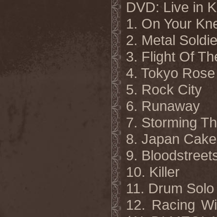
DVD: Live in 
1. On Your Kn
2. Metal Soldi
3. Flight Of Th
4. Tokyo Rose
5. Rock City
6. Runaway
7. Storming Th
8. Japan Cake
9. Bloodstreet
10. Killer
11. Drum Solo
12. Racing Wi