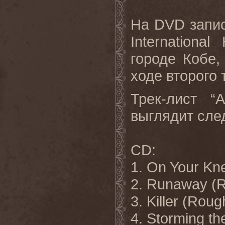
На
DVD
запи
Internationa
городе Кобе,
ходе второго 
Трек-лист
“
выглядит сл
CD:
1. On Your Kn
2. Runaway (
3. Killer (Roug
4. Storming th