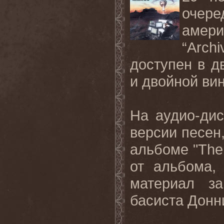
очер
амер
“Arch
доступен в д
и двойной ви
На аудио-ди
версии песен
альбоме
"The
от альбома,
материал з
басиста Донн