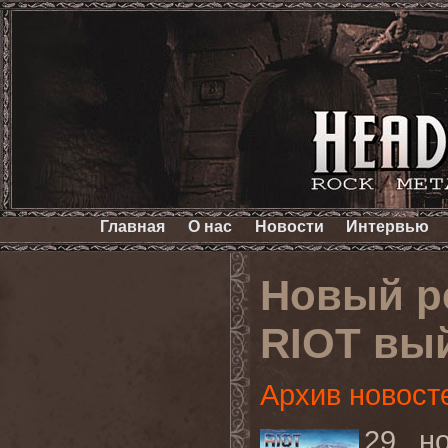
Главная
О нас
Новости
Интервью
Новый ре
RIOT вый
Архив новост
29 н