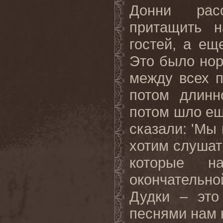
Донни расс
притащить н
гостей, а ещ
Это было нор
между всех п
потом длинн
потом шло ещ
сказали:
'
Мы 
хотим слушать
которые 
окончательн
Дудки – это
песнями нам 