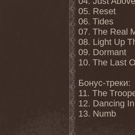
04. Just Abov
05. Reset
06. Tides
07. The Real 
08. Light Up T
09. Dormant
10. The Last 
Бонус-треки:
11. The Troop
12. Dancing I
13. Numb