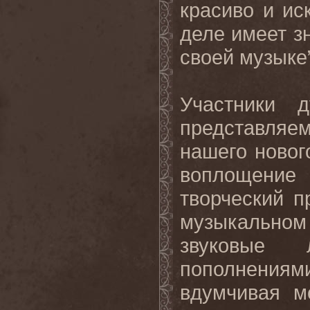
красиво и ис
деле имеет зн
своей музыке”
Участники 
представляе
нашего нового
воплощени
творческий п
музыкальном
звуковые 
пополнениями
вдумчивая м