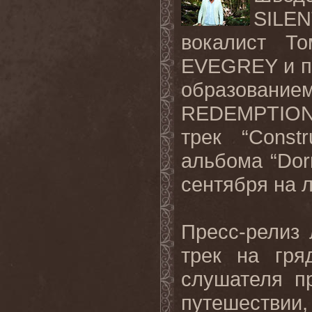
SILEN
вокалист Т
EVEGREY и пи
образованием
REDEMPTION,
трек “Const
альбома “Dor
сентября на 
Пресс-релиз л
трек на гря
слушателя п
путешествии,