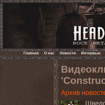
Главная
О нас
Новости
Интервью
Видеокл
'Construc
Архив новост
Шведс