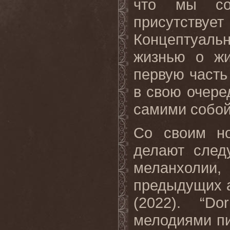
что мы соб
присутств
Концептуальна
жизнью о жи
первую часть 
в свою очере
самими собой
Со своим н
делают след
меланхоли
предыдущих ал
(2022). “Do
мелодиями п