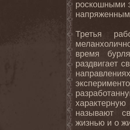
роскошными 
напряженным
Третья раб
меланхоличн
время бурл
раздвигает с
направления
эксперимен
разработан
характерную
называют св
жизнью и о ж