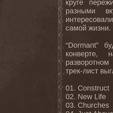
круге переж
разными в
интересова
самой жизни.
“Dormant” б
конверте,
разворотном
трек-лист вы
01. Construct
02. New Life
03. Churches