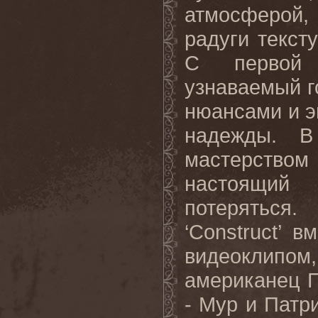
атмосферой,
радуги текст
С первой 
узнаваемый 
нюансами и э
надежды. В
мастерство
настоящий 
потеряться
‘Construct’ 
видеоклипом
американец П
- Мур и Патри