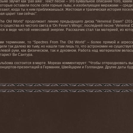
языке звучит как ‘pali aike’. Текст песни – это буквальное описание того, к
оторые оставили после себя горные львы, и изобилующее миражами – сред
езают, когда ты к ним приближаешься. Жестокая и трагическая история посе
ая царит там сейчас”.
The Old World” продолжает линию предыдущего диска “Venereal Dawn” (20
 существа из чистого света в ‘On Fever’s Wings’, последней песне ‘Venerea
я в виде чистой невесомой энергии. Рассказчик стал так материей, из кот
ми терминами, то “Spectres From The Old World” – более прямой и агрес
и так далеко во тьму, но нашли там лишь то, что астрономии не существует, и
вой руки, как физическом, так и духовном. Работа над материалом велась 
тарист Ви Сантура.
льбома состоится в марте. Мореан комментирует: “Чтобы отпраздновать выхо
онцертов-презентаций в Германии, Швейцарии и Голландии. Другие даты буд