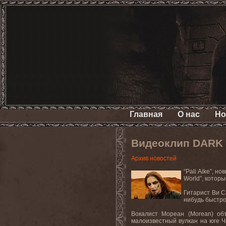
Главная
О нас
Но
Видеоклип DARK F
Архив новостей
“Pali Aike”, 
World”, котор
Гитарист Ви С
нибудь быстро
Вокалист Мореан (Morean) об
малоизвестный вулкан на юге Ч