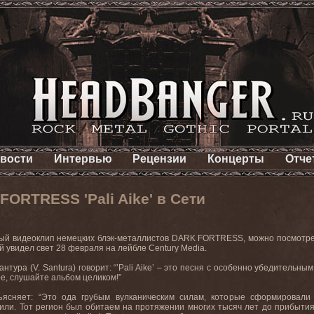
вости
Интервью
Рецензии
Концерты
Отче
ORTRESS 'Pali Aike' в Сети
новый видеоклип немецких блэк-металлистов DARK FORTRESS, можно посмотр
ый увидел свет 28 февраля на лейбле Century Media.
антура (V. Santura) говорит: “’Pali Aike’ – это песня с особенно убедитель
е, слушайте альбом целиком!”
ъясняет: “Это ода грубым вулканическим силам, которые сформировал
или. Тот регион был обитаем на протяжении многих тысяч лет до прибыти