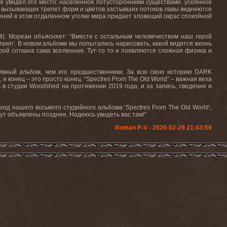
аким я увидел это место: населенное потусторонними существами, усеянное
и вызывающих трепет форм и цветов застывших потоков лавы виднеются
лений в этом отдаленном уголке мира придает зловещий окрас спокойной
14). Мореан объясняет: “Вместе с остальным человечеством наш герой
l Dawn’. В новом альбоме мы попытались нарисовать, какой видится жизнь
орой соткана сама вселенная. Тут-то то и появляются сложная физика и
сивный альбом, чем его предшественники. За всю свою историю DARK
 конец – это просто конец. “Spectres From The Old World” – важная веха
в студии Woodshed на протяжении 2019 года, и за запись, сведение и
д нашего восьмого студийного альбома ‘Spectres From The Old World’,
ут объявлены позднее. Надеюсь увидеть вас там!”
Roman P-V - 2020-02-29 21:43:59