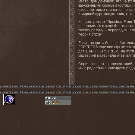
место ‘дом демонов’, что на их 
выжженными солнцем костями, к
озера, которые таинственно исч
и мирной ауре запустения, котор
Концептуально “Spectres From 
переродился в виде бестелесного
такому разуму – переродившемус
теория струн”.
Если говорить более обиходны
FORTRESS еще никогда не заходил
для DARK FORSTRESS на пути ле
мастеринг материала отвечал ги
Серия концертов-презентаций а
мы с радостью анонсируем ряд к