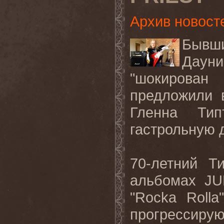
Архив новост
Бывши
Даун
"шокирован
предложили 
Гленна Тип
гастрольную 
70-летний Т
альбомах
JU
"
Rocka
Rolla
прогрессиру