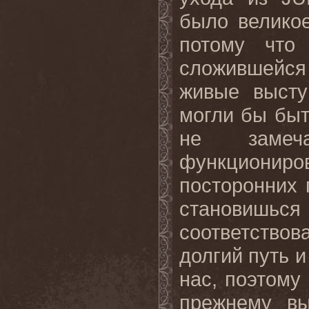
было велико
потому что
сложившейся
живые высту
могли бы быт
не замеч
функциониро
посторонних 
становишь
соответство
долгий путь и
нас, поэтому
прежнему вы