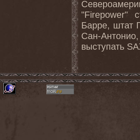
Североамери
"Firepower"
Барре, штат 
Сан-Антонио
выступать
SA