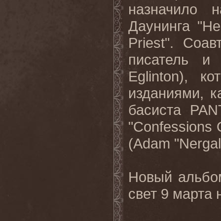
назначило 
Даунинга "He
Priest". Соа
писатель и
Eglinton), 
изданиями, ка
басиста PAN
"Confessions 
(Adam "Nerga
Новый альбо
свет 9 марта 