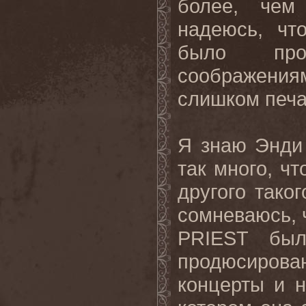
более, чем
надеюсь, чт
было про
соображениям
слишком печа
Я знаю Энди 
так много, чт
другого тако
сомневаюсь, 
PRIEST
был
продюсирован
концерты и н