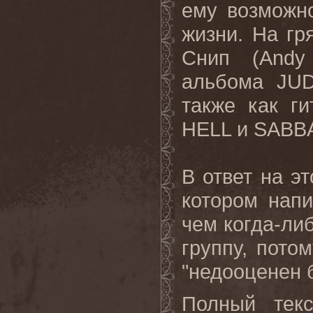
ему возможно
жизни. На гр
Снип (
Andy
альбома
JU
также как ги
HELL
и
SABB
В ответ на э
котором напи
чем когда-либ
группу, пото
"недооценен 
Полный текс