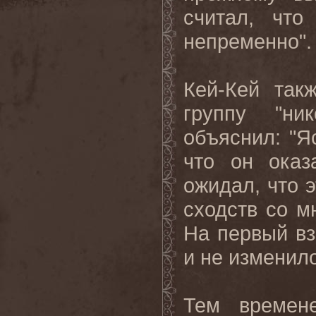
считал, что
непременно".
Кей-Кей так
группу "ни
объяснил: "Я
что он оказ
ожидал, что э
сходств со м
На первый вз
и не изменило
Тем времен