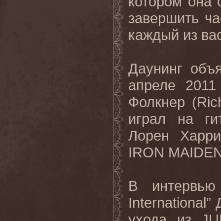
котором она 
завершить ча
каждый из ва
Даунинг объ
апреле 2011
Фолкнер (Ric
играл на ги
Лорен Харри
IRON MAIDEN 
В интервью
International
ухода из J