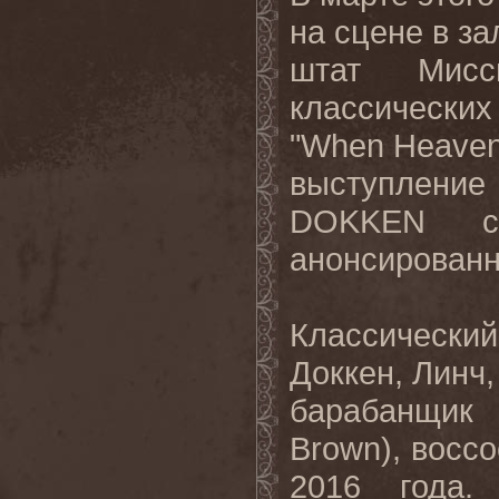
на
сцене
в
за
штат
Мисс
классических
"When Heave
выступление
DOKKEN
анонсированн
Классически
Доккен, Линч,
барабанщик
Brown
), восс
2016 года.