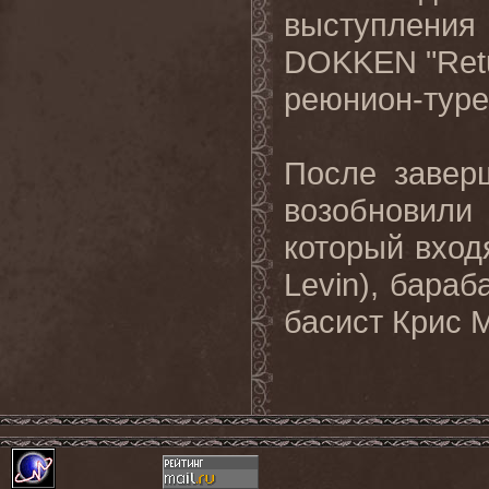
выступления 
DOKKEN "Retur
реюнион-туре,
После завер
возобновили
который вход
Levin
), бара
басист Крис М