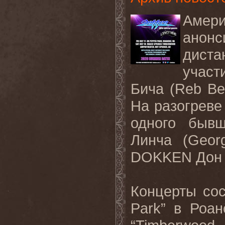
Амер
ано
диста
участ
Бича (
Reb
Be
На разогреве
одного быв
Линча (
Geor
DOKKEN
Дон
Концерты сос
Park
” в Роан