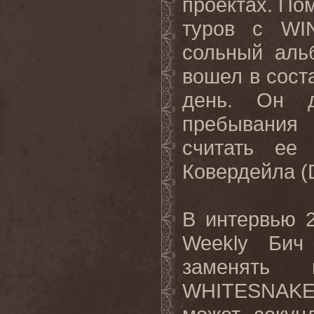
проектах. По
туров с
WI
сольный аль
вошел в сос
день. Он д
пребывания 
считать ее
Ковердейла (
В интервью 
Weekly
Бич р
заменять г
WHITESNAK