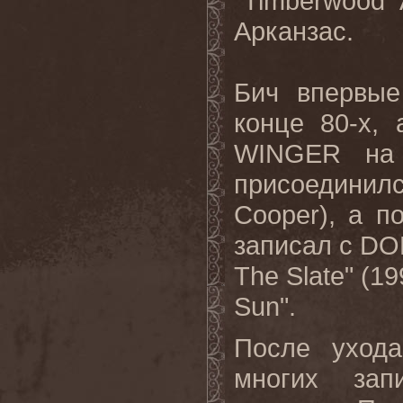
“
Timberwood
Арканзас.
Бич впервы
конце 80-х, 
WINGER
на
присоединил
Cooper
), а 
записал с
DO
The
Slate
" (1
Sun
".
После уход
многих зап