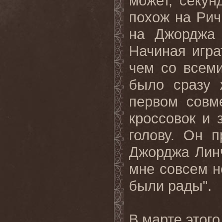
может, секун
похож на Рич
на Джорджа 
Начиная игр
чем со всеми
было сразу 
первом совм
кроссовок и 
голову. Он 
Джорджа Линч
мне совсем н
были
рады
".
В
марте
этого