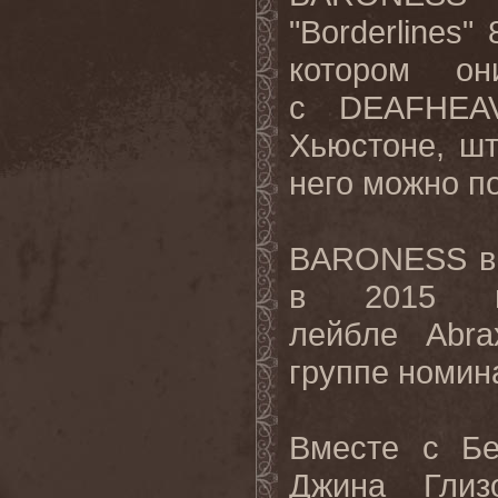
"Borderlines"
котором он
с DEAFHEAV
Хьюстоне, шт
него можно п
BARONESS вы
в 2015 г
лейбле Abr
группе номин
Вместе с Б
Джина Глиз