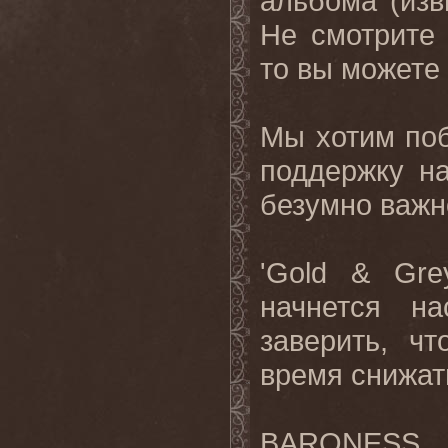
альбома (изви
Не смотрите 
то вы можете
Мы хотим поб
поддержку на
безумно важн
'Gold & Gre
начнется на
заверить, ч
время снижат
BARONESS 