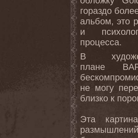
обложку "Gol
гораздо более
альбом, это 
и психолог
процесса.
В художе
плане BAR
бескомпроми
не могу пер
близко к пор
Эта картин
размышлений 