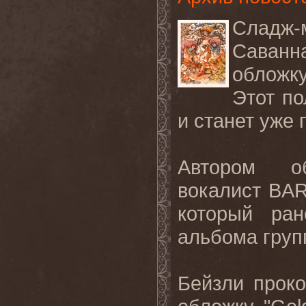
Сладж-
Саванн
обложку
Этот по
и станет уже
Автором о
вокалист BAR
который ра
альбома групп
Бейзли прок