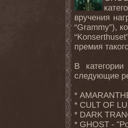
катег
вручения наг
“
Grammy
”), 
“
Konserthuset
премия такого
В категори
следующие р
* AMARANTHE 
* CULT OF LU
* DARK TRANQ
* GHOST - "Po