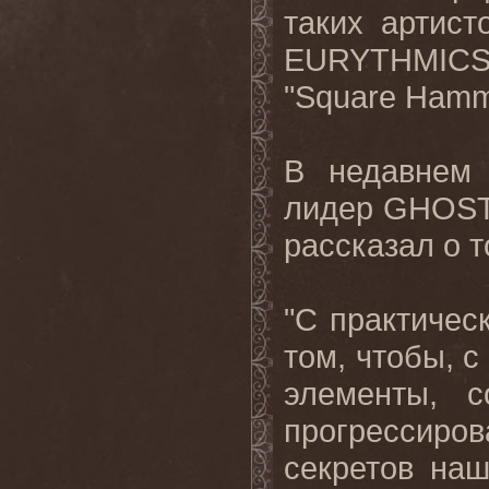
таких артис
EURYTHMIC
"
Square
Hamm
В недавнем 
лидер
GHOS
рассказал о 
"С практичес
том, чтобы, с
элементы, с
прогрессирова
секретов наш