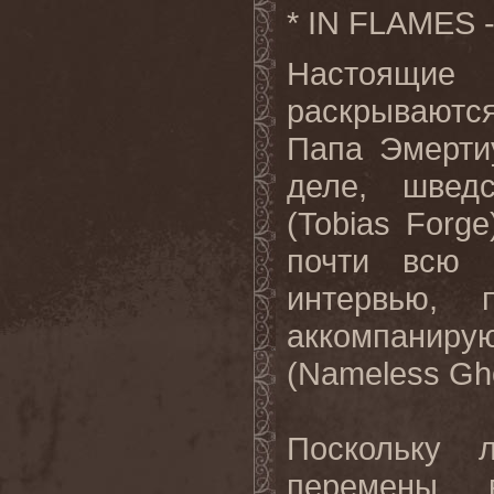
* IN FLAMES - 
Настоящие
раскрываются
Папа Эмерти
деле, швед
(
Tobias
Forge
почти всю 
интервью, 
аккомпаниру
(
Nameless
Gh
Поскольку л
перемены 