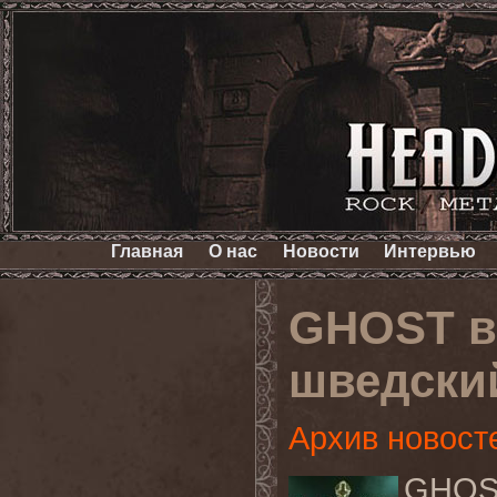
Главная
О нас
Новости
Интервью
GHOST в
шведский
Архив новост
GHOS