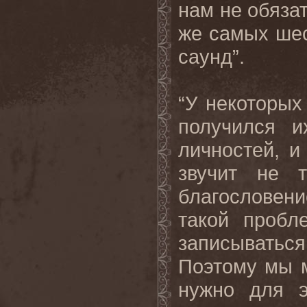
нам не обяза
же самых ше
саунд”.
“У некоторых
получился и
личностей, и
звучит не 
благословени
такой пробл
записыватьс
Поэтому мы 
нужно для э