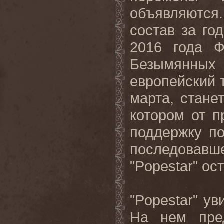
объявляются
состав за го
2016 года Ф
Безымянных
европейский т
марта, стане
котором от п
поддержку п
последовав
"
Popestar
" ос
"
Popestar
" ув
На нем пред