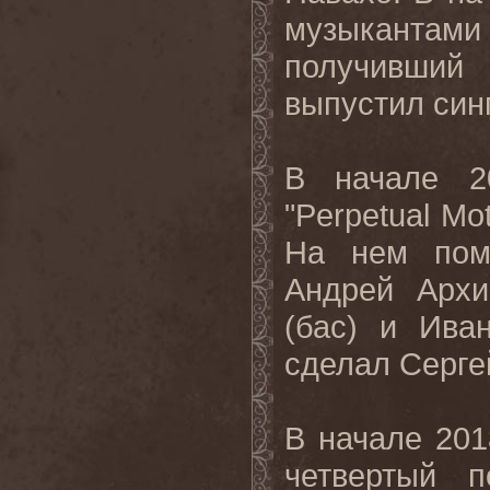
музыкант
получивший
выпустил синг
В начале 2
"Perpetual Mo
На нем пом
Андрей Архи
(бас) и Ива
сделал Серге
В начале 20
четвертый п