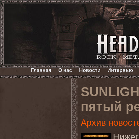
Главная
О нас
Новости
Интервью
SUNLIGH
пятый р
Архив новост
Нижег