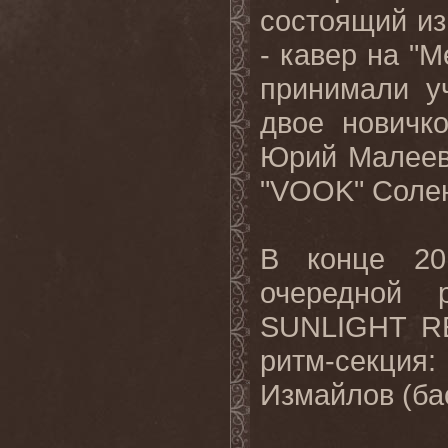
состоящий из
- кавер на "
принимали у
двое новичк
Юрий Малеев
"VOOK" Солен
В конце 20
очередной 
SUNLIGHT RE
ритм-секци
Измайлов (ба