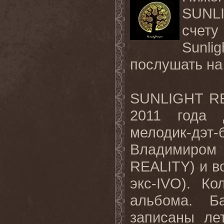
SUNLI
счету
Sunl
послушать на
SUNLIGHT RE
2011 года д
мелодик-дэ
Владимиром
REALITY) и в
экс-IVO). К
альбома. Б
записаны ле