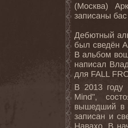
(Москва) Ар
записаны бас
Дебютный аль
был сведён А
В альбом вош
написал Влад
для FALL FR
В 2013 году 
Mind", сос
вышедший в 
записан и св
Навахо. В на