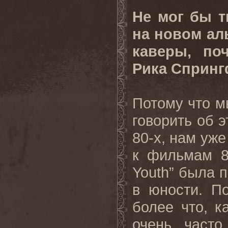
Не мог бы т
на новом ал
каверы, по
Рика Сприн
Потому что м
говорить об 
80-х, нам уже
к фильмам 8
Youth” была 
в юности. П
более что, к
очень часто