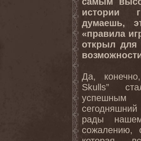
самым высо
истории 
думаешь, э
«правила иг
открыл для 
возможност
Да, конечно
Skulls” с
успешны
сегодняшни
рады нашем
сожалению, 
которая в