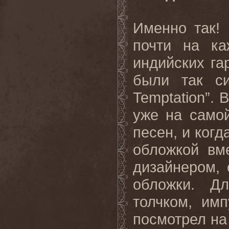
Именно так! 
почти на ка
индийских га
были так си
Temptation”.
уже на само
песен, и когд
обложкой вм
дизайнером,
обложки. Д
толчком, им
посмотрел на