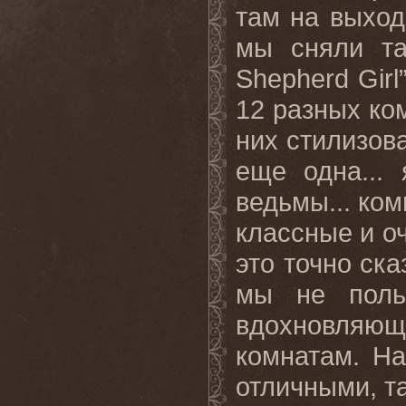
там на выход
мы сняли та
Shepherd Girl
12 разных ко
них стилизов
еще одна... 
ведьмы... ко
классные и о
это точно ска
мы не поль
вдохновляю
комнатам. На
отличными, та