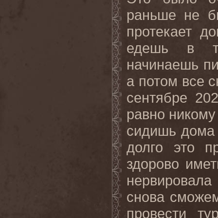
раньше не б
протекает д
едешь в ту
начинаешь пи
а потом все 
сентябре 20
равно никому
сидишь дома 
долго это п
здорово имет
нервировала
снова сможе
провести ту