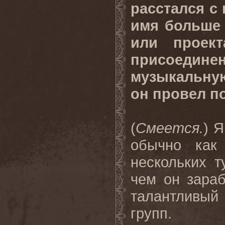
расстался с 
имя больше 
или проек
присоеди
музыкальную
он провел по
(
Смеется.
) Я
обычно как 
нескольких т
чем он зара
талантливый
групп.