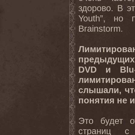
здорово. В э
Youth”, но
Brainstorm.
Лимитиро
предыдущи
DVD и Blu-
лимитирован
слышали, чт
понятия не и
Это будет о
страниц с 