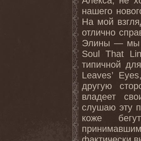
Алекса, не х
нашего новог
На мой взгля
отлично спра
Элины — мы в
Soul That L
типичной для
Leaves’ Eyes
другую стор
владеет сво
слушаю эту п
коже бегу
принимавшим
фактически в