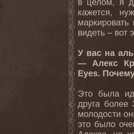
в целом, я 
кажется, ну
маркировать 
видеть – вот 
У вас на ал
— Алекс Кр
Eyes. Почем
Это была ид
друга более 
молодости они
это было оче