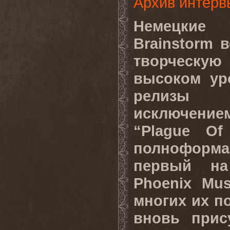
Архив интерв
Немецкие 
Brainstorm 
творческую
высоком ур
релизы
исключени
“Plague Of
полнофор
первый на
Phoenix Mus
многих их п
вновь прис