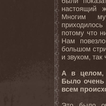
были показа
настоящий ж
Многим му
приходилос
потому что н
Нам повезло
большом стр
и звуком, так
А в целом,
Было очень 
всем происх
Это было оч