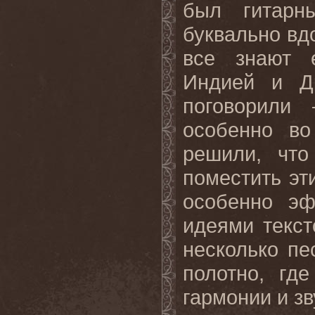
был гитарн
буквально вд
все знают е
Индией и Д
поговорили
особенно в
решили, что
поместить эт
особенно эф
идеями текст
несколько п
полотно, гд
гармонии и зв