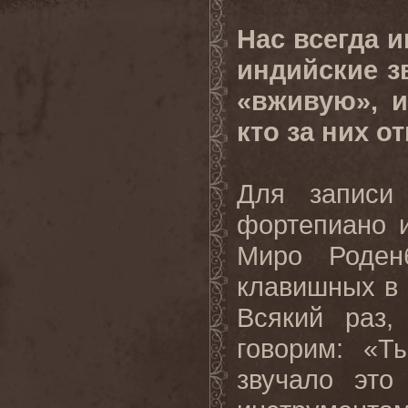
Нас всегда 
индийские з
«вживую», 
кто за них о
Для записи 
фортепиано и
Миро Роден
клавишных в 
Всякий раз,
говорим: «Т
звучало это