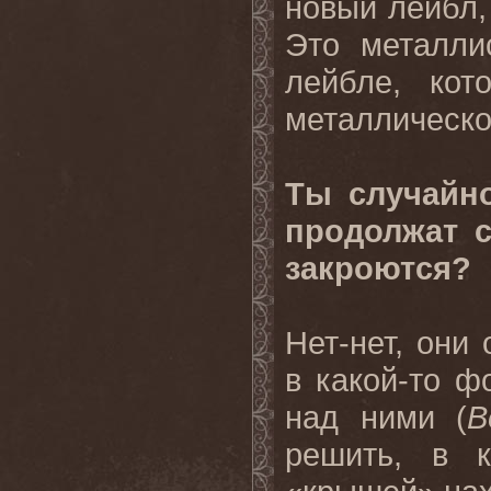
новый лейбл,
Это металли
лейбле, ко
металлическо
Ты случайно
продолжат 
закроются?
Нет-нет, они
в какой-то ф
над ними (
B
решить, в 