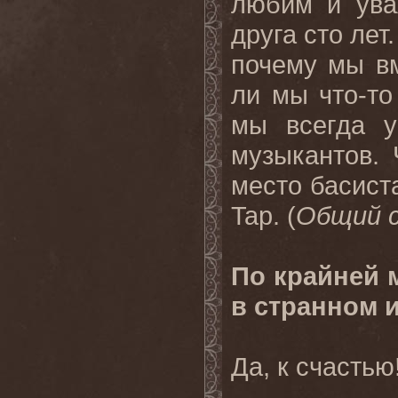
любим и ува
друга сто лет
почему мы вм
ли мы что-то
мы всегда у
музыкантов. 
место басиста
Tap. (
Общий с
По крайней м
в странном 
Да, к счастью