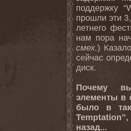
поддержку “W
прошли эти 3,
летнего фест
нам пора нач
смех.
) Казал
сейчас опред
диск.
Почему вы
элементы в 
было в так
Temptation”
назад...