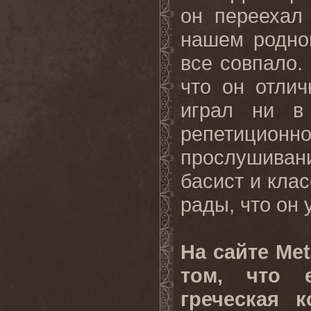
он переехал
нашем родном
все совпало.
что он отлич
играл ни в
репетицион
прослушиван
басист и кла
рады, что он 
На сайте Me
том, что 
греческая 