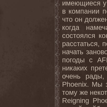
имеющиеся у 
в компании п
что он должен
когда наме
состоялся ко
расстаться, 
начать занов
погоды с AF
никаких прет
очень рады,
Phoenix. Мы 
тому же неко
Reigning Pho