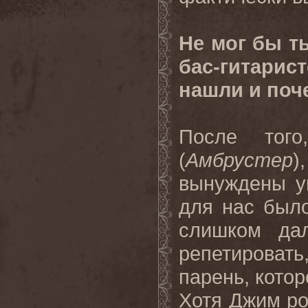
Не мог бы т
бас-гитари
нашли и поч
После тог
(
Амбрустер
)
вынуждены уй
для нас было
слишком да
репетироват
парень, кото
Хотя Джим ро