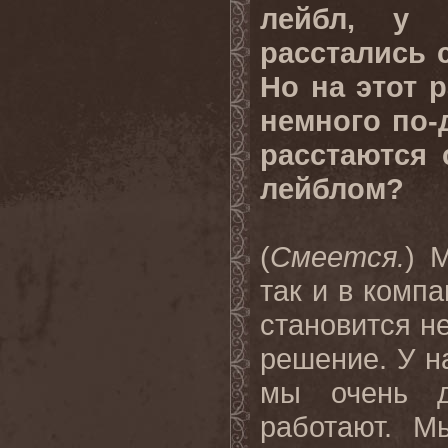
лейбл, у 
расстались 
Но на этот 
немного по-
расстаются 
лейблом?
(
Смеется.
) 
так и в комп
становится н
решение. У н
мы очень д
работают. М