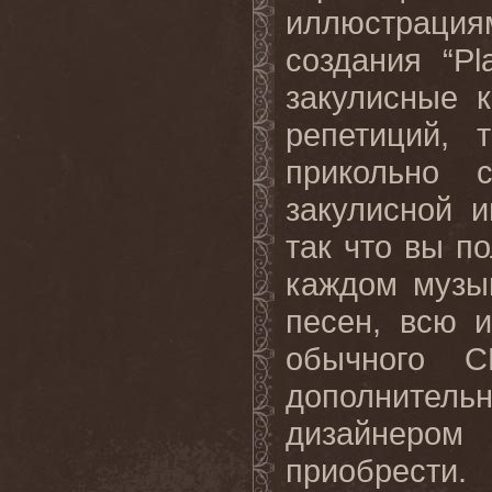
иллюстрациям
создания “P
закулисные 
репетиций,
прикольно 
закулисной 
так что вы п
каждом музык
песен, всю 
обычного C
дополнитель
дизайнером
приобрести.