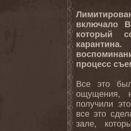
Лимитирова
включало B
который с
карантина
воспоминани
процесс съе
Все это был
ощущения, 
получили эт
все это сдел
зале, котор