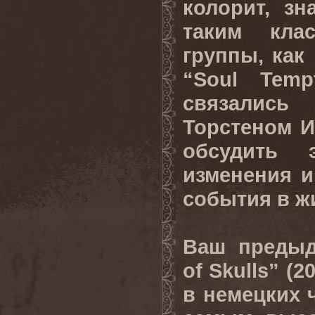
колорит, з
таким клас
группы, как 
“Soul Temp
связалис
Торстеном 
обсудить 
изменения и
события в жи
Ваш предыд
of Skulls” (2
в немецких ч