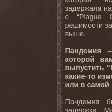
задержала на
с “Plague 
решимости за
выше.
Пандемия –
которой ва
выпустить “
какие-то из
или в самой
Пандемия б
задержки. М