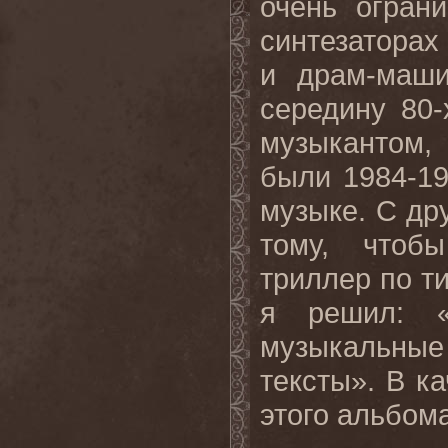
очень огран
синтезаторах
и драм-маши
середину 80-
музыкантом,
были 1984-19
музыке. С дру
тому, чтобы
триллер по т
я решил: «
музыкальные
тексты». В к
этого альбом