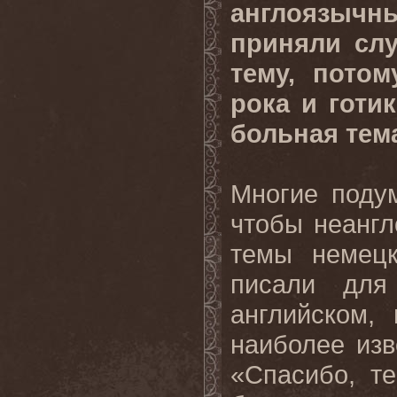
англоязычных
приняли сл
тему, пото
рока и готи
больная те
Многие подум
чтобы неанг
темы немецк
писали для
английском,
наиболее изв
«Спасибо, т