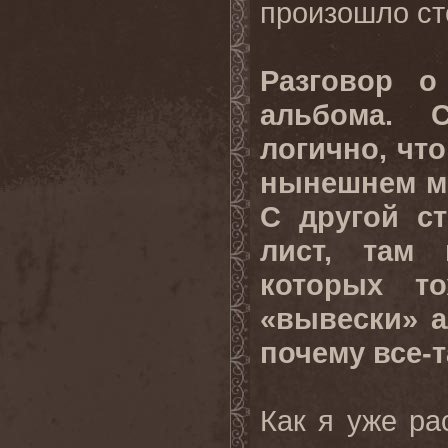
произошло ст
Разговор о
альбома. 
логично, что
нынешнем ми
С другой ст
лист, там 
которых т
«вывески» а
почему все-т
Как я уже ра