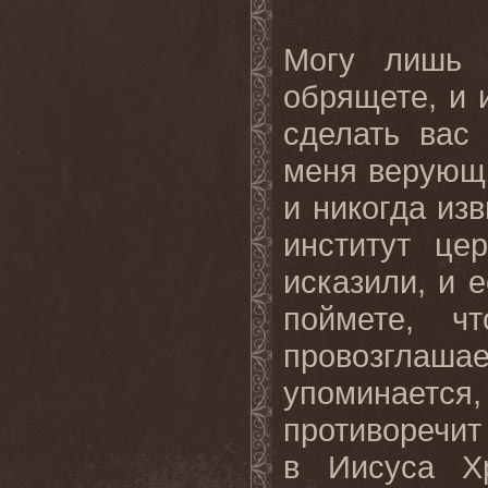
Могу лишь 
обрящете, и 
сделать вас
меня верующи
и никогда из
институт це
исказили, и 
поймете, ч
провозглаша
упоминается,
противоречит
в Иисуса Хр