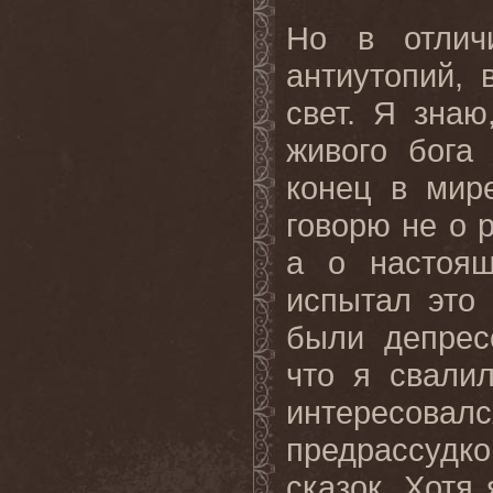
Но в отлич
антиутопий, 
свет. Я знаю
живого бога
конец в мир
говорю не о р
а о настоя
испытал это 
были депрес
что я свали
интересов
предрассудк
сказок. Хотя