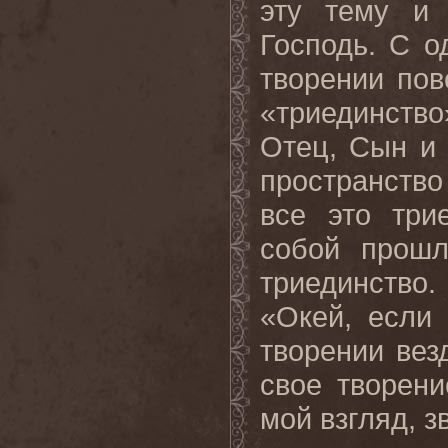
эту тему и 
Господь. С о
творении пов
«триединство
Отец, Сын и 
пространство
все это три
собой прошл
триединство
«Окей, если 
творении вез
свое творен
мой взгляд, з