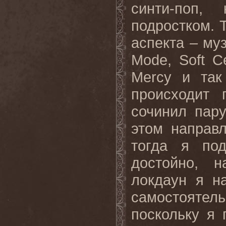
синти-поп,
подростком. 
аспекта – му
Mode, Soft Ce
Mercy и так
происходит
сочинил пар
этом направ
тогда я под
достойно, 
локдаун я н
самостояте
поскольку я 