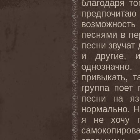
благодаря то
предпочитаю 
возможност
песнями в пе
песни звучат 
и другие, и
однозначно
привыкать, т
группа поет 
песни на яз
нормально. Н
я не хочу п
самокопир