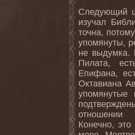
Следующий ш
изучал Библи
точна, потом
упомянуты, р
не выдумка.
Пилата, ес
Епифана, ес
Октавиана Ав
упомянутые 
подтверждены
отношении 
Конечно, это
море, Мертво