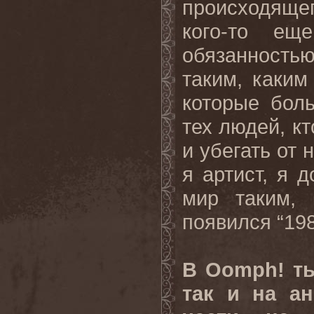
происходящег
кого-то ещ
обязанностью
таким, каким
которые боль
тех людей, кт
и убегать от 
я артист, я 
мир таким, 
появился “198
В Oomph! ты
так и на а