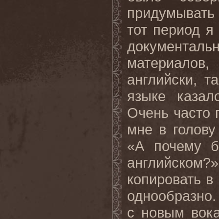
придумывать 
тот период я
документа
материалов
английски, т
языке казал
Очень часто 
мне в голову
«А почему б
английском?»
копировать в
однообразно.
с новым вок