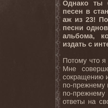
Однако ты 
песен в ста
аж из 23! П
песни однов
альбома, 
издать с инт
Потому что я
Мне соверше
сокращению и
по-прежнему в
по-прежнему 
ответы на св