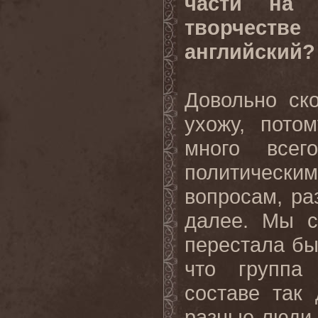
части на 
творчестве
английский?
Довольно ск
ухожу, пото
много всег
политическ
вопросам, ра
далее. Мы с
перестала бы
что группа
составе так
разные люди.