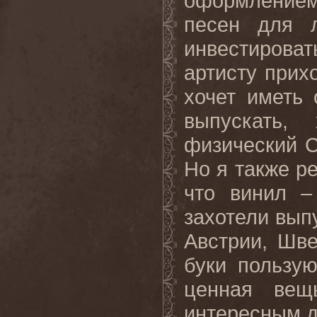
оформлением,
песен для л
инвестироват
артисту прих
хочет иметь
выпускать,
физический C
Но я также р
что винил –
захотели выпу
Австрии, Шве
буки пользую
ценная вещ
интересным д