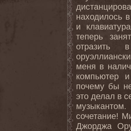
дистанцирова
находилось в
и клавиатур
теперь заня
отразить в
оруэллиански
меня в нали
компьютер и
почему бы не
это делал в с
музыкантом
сочетание! М
Джорджа Ору