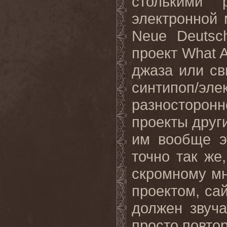
столькими
электронной 
Neue Deutsc
проект What A
джаза или св
синтипоп/эле
разносторо
проекты друг
им вообще эт
точно так же
скромному м
проектом, са
должен звуча
просто повтор