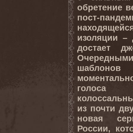
обретение в
пост-панде
находяще
изоляции – 
достает дж
Очередн
шаблонов
моментал
голоса 
колоссальн
из почти дву
новая се
России, кот