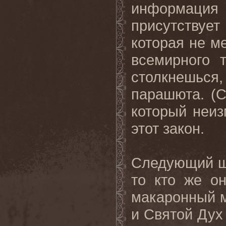
информация 
присутствует
которая не м
всемирного 
столкнешьс
парашюта. (С
который неиз
этот закон.
Следующий ша
то кто же о
макаронный м
и Святой Дух