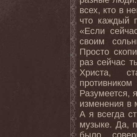
всех, кто в н
что каждый 
«Если сейча
своим соль
Просто скопи
раз сейчас т
Христа, с
противнико
Разумеется, 
изменения в 
А я всегда с
музыке. Да, 
было совер