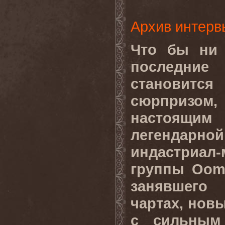
Архив интерв
Что бы ни 
последние 
становит
сюрпризом,
настоящим
легенда
индастриал-
группы Oom
занявшего
чартах, новы
с сильным 