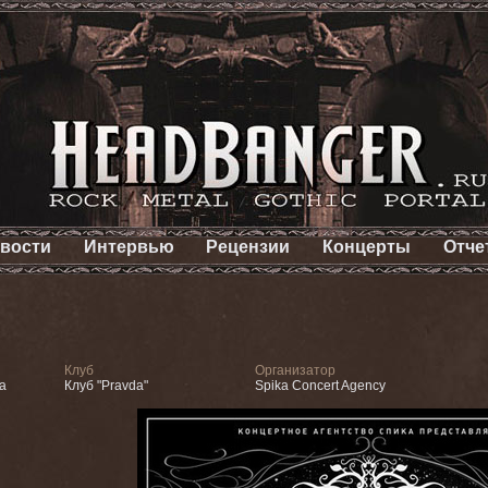
вости
Интервью
Рецензии
Концерты
Отче
Клуб
Организатор
а
Клуб "Pravda"
Spika Concert Agency