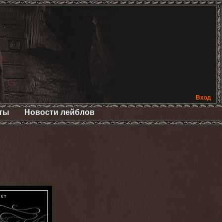
Вход
ты
Новости лейблов