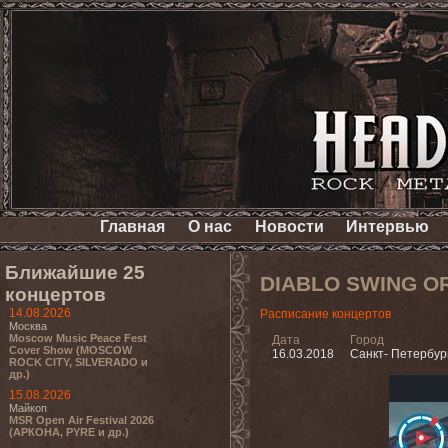
Главная
О нас
Новости
Интервью
Ближайшие 25
DIABLO SWING O
концертов
14.08.2026
Расписание концертов
Москва
Moscow Music Peace Fest
Дата
Город
Cover Show (MOSCOW
16.03.2018
Санкт- Петербур
ROCK CITY, SILVERADO и
др.)
15.08.2026
Майкоп
MSR Open Air Festival 2026
(АРКОНА, PYRE и др.)