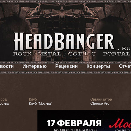
вости
Интервью
Рецензии
Концерты
Отче
ород
Клуб
Организатор
осква
Клуб "Москва"
Cheese Pro