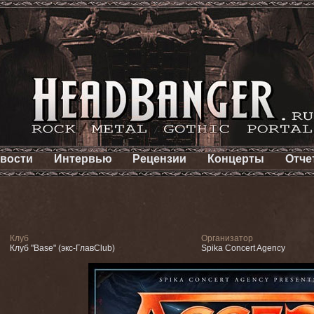
вости
Интервью
Рецензии
Концерты
Отче
Клуб
Организатор
Клуб "Base" (экс-ГлавClub)
Spika Concert Agency