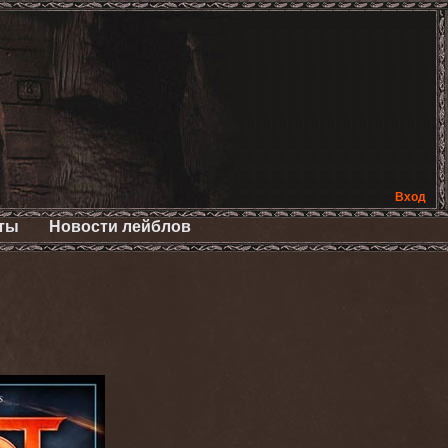
Вход
ты
Новости лейблов