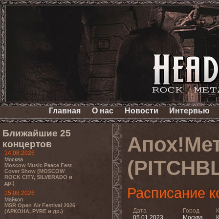
Главная
О нас
Новости
Интервью
Ближайшие 25
Апох!Мет
концертов
14.08.2026
Москва
(PITCHBL
Moscow Music Peace Fest
Cover Show (MOSCOW
ROCK CITY, SILVERADO и
др.)
Расписание к
15.08.2026
Майкоп
MSR Open Air Festival 2026
Дата
Город
(АРКОНА, PYRE и др.)
05.01.2023
Москва
К