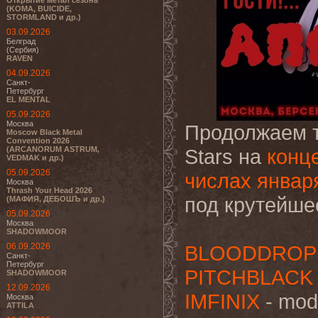
Открытие метал сезона
(KOMA, BUICIDE,
STORMLAND и др.)
03.09.2026
Белград
(Сербия)
RAVEN
04.09.2026
Санкт-
Петербург
EL MENTAL
05.09.2026
Москва
Продолжаем т
Moscow Black Metal
Convention 2026
(ARCANORUM ASTRUM,
Stars на
конц
VEDMAK и др.)
05.09.2026
числах январ
Москва
Thrash Your Head 2026
под крутейше
(МАФИЯ, ДЕБОШЪ и др.)
05.09.2026
Москва
SHADOWMOOR
06.09.2026
BLOODDROP
Санкт-
Петербург
PITCHBLACK
SHADOWMOOR
12.09.2026
IMFINIX
- mod
Москва
ATTILA