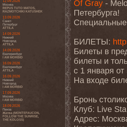
Of Gray
- Melo
12.09.2026
Москва
REPUS TUTO MATOS,
Петербурга!
RAZMOTCHIKI KATUSHEK
13.09.2026
Специальные г
Санкт-
Петербург
ATTILA
14.09.2026
Нижний
БИЛЕТЫ:
htt
Новгород
ATTILA
Билеты в пред
14.09.2026
Екатеринбург
I AM MORBID
билеты и толь
16.09.2026
Екатеринбург
с 1 января от 
ATTILA
16.09.2026
На входе биле
Нижний
Новгород
I AM MORBID
17.09.2026
Москва
Бронь столик
I AM MORBID
18.09.2026
Клуб: Live Sta
Пенза
Жатва (MONTEFAUCON,
Адрес: Москва,
FOLLOW THE SUNRISE,
THE KOLOSS)