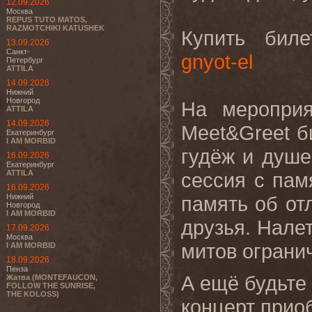
12.09.2026
Москва
REPUS TUTO MATOS,
RAZMOTCHIKI KATUSHEK
Купить бил
13.09.2026
Санкт-
gnyot-el
Петербург
ATTILA
14.09.2026
Нижний
Новгород
На мероприя
ATTILA
14.09.2026
Meet&Greet б
Екатеринбург
I AM MORBID
гудёж и душе
16.09.2026
Екатеринбург
ATTILA
сессия с па
16.09.2026
Нижний
память об от
Новгород
I AM MORBID
друзья. Налет
17.09.2026
Москва
митов ограни
I AM MORBID
18.09.2026
Пенза
А ещё будьте
Жатва (MONTEFAUCON,
FOLLOW THE SUNRISE,
THE KOLOSS)
концерт прио