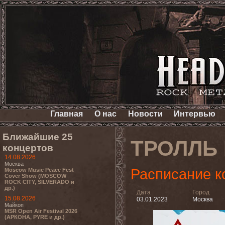
Главная
О нас
Новости
Интервью
Ближайшие 25
ТРОЛЛЬ 
концертов
14.08.2026
Москва
Расписание к
Moscow Music Peace Fest
Cover Show (MOSCOW
ROCK CITY, SILVERADO и
др.)
Дата
Город
15.08.2026
03.01.2023
Москва
Майкоп
MSR Open Air Festival 2026
(АРКОНА, PYRE и др.)