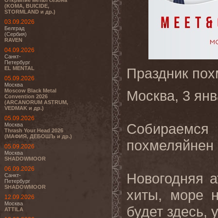
Открытие метал сезона
(KOMA, BUICIDE,
STORMLAND и др.)
03.09.2026
Белград
(Сербия)
RAVEN
04.09.2026
Санкт-
Петербург
EL MENTAL
Праздник по
05.09.2026
Москва
Moscow Black Metal
Москва, 3 янв
Convention 2026
(ARCANORUM ASTRUM,
VEDMAK и др.)
05.09.2026
Собираемс
Москва
Thrash Your Head 2026
(МАФИЯ, ДЕБОШЪ и др.)
похмеляйнен 
05.09.2026
Москва
SHADOWMOOR
06.09.2026
Новогодняя 
Санкт-
Петербург
SHADOWMOOR
хиты, море 
12.09.2026
Москва
будет здесь, 
ATTILA