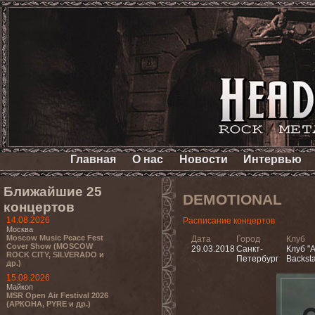
Главная
О нас
Новости
Интервью
Ближайшие 25
DEMOTIONAL
концертов
14.08.2026
Расписание концертов
Москва
Moscow Music Peace Fest
Дата
Город
Клуб
Cover Show (MOSCOW
29.03.2018
Санкт-
Клуб "A
ROCK CITY, SILVERADO и
Петербург
Backst
др.)
15.08.2026
Майкоп
MSR Open Air Festival 2026
(АРКОНА, PYRE и др.)