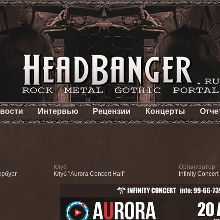
вости
Интервью
Рецензии
Концерты
Отче
Клуб
Организатор
ербург
Клуб "Aurora Concert Hall"
Infinity Concert