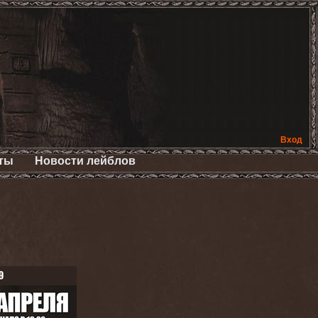
Вход
ты
Новости лейблов