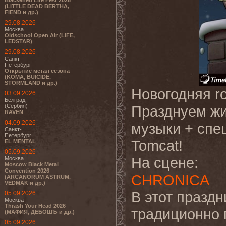
Blackened Life Fest 2026
(LITTLE DEAD BERTHA,
FIEND и др.)
29.08.2026
Москва
Oldschool Open Air (LIFE,
LEDSTAR)
29.08.2026
Санкт-
Петербург
Открытие метал сезона
(KOMA, BUICIDE,
STORMLAND и др.)
Новогодняя ro
03.09.2026
Белград
(Сербия)
Празднуем жи
RAVEN
04.09.2026
музыки + cпе
Санкт-
Петербург
Tomcat!
EL MENTAL
05.09.2026
На сцене:
Москва
Moscow Black Metal
Convention 2026
CHRONICA
(ARCANORUM ASTRUM,
VEDMAK и др.)
В этот празд
05.09.2026
Москва
Thrash Your Head 2026
традиционно 
(МАФИЯ, ДЕБОШЪ и др.)
05.09.2026