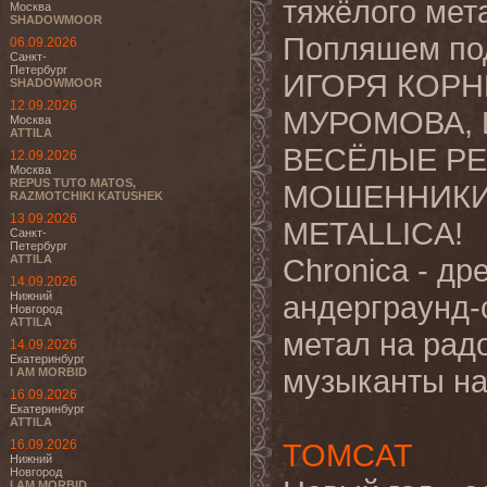
тяжёлого мет
Москва
SHADOWMOOR
Попляшем п
06.09.2026
Санкт-
Петербург
ИГОРЯ КОРН
SHADOWMOOR
12.09.2026
МУРОМОВА, 
Москва
ATTILA
ВЕСЁЛЫЕ РЕ
12.09.2026
Москва
REPUS TUTO MATOS,
МОШЕННИКИ, 
RAZMOTCHIKI KATUSHEK
13.09.2026
METALLICA!
Санкт-
Петербург
ATTILA
Chronica - д
14.09.2026
Нижний
андерграунд-
Новгород
ATTILA
метал на рад
14.09.2026
Екатеринбург
музыканты наз
I AM MORBID
16.09.2026
Екатеринбург
ATTILA
16.09.2026
TOMCAT
Нижний
Новгород
I AM MORBID