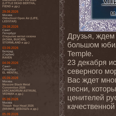
Blackened Life Fest 2026
(LITTLE DEAD BERTHA,
FIEND и др.)
29.08.2026
Москва
Oldschool Open Air (LIFE,
LEDSTAR)
29.08.2026
Санкт-
Петербург
Друзья, ждем 
Открытие метал сезона
(KOMA, BUICIDE,
большом юбил
STORMLAND и др.)
03.09.2026
Temple.
Белград
(Сербия)
RAVEN
23 декабря и
04.09.2026
Санкт-
северного мо
Петербург
EL MENTAL
Вас ждет мно
05.09.2026
Москва
Moscow Black Metal
песни, котор
Convention 2026
(ARCANORUM ASTRUM,
VEDMAK и др.)
ценителей ру
05.09.2026
Москва
качественной
Thrash Your Head 2026
(МАФИЯ, ДЕБОШЪ и др.)
05.09.2026