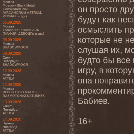
Москва
Moscow Black Metal
он просто дру
Convention 2026
(ARCANORUM ASTRUM,
VEDMAK и др.)
будут как пе
05.09.2026
Москва
осмыслить пр
Thrash Your Head 2026
(МАФИЯ, ДЕБОШЪ и др.)
которые не не
05.09.2026
Москва
слушая их, мо
SHADOWMOOR
06.09.2026
будто бы все 
Санкт-
Петербург
SHADOWMOOR
игру, в котор
12.09.2026
Москва
она понравит
ATTILA
12.09.2026
прокомментир
Москва
REPUS TUTO MATOS,
RAZMOTCHIKI KATUSHEK
Бабиев.
13.09.2026
Санкт-
Петербург
ATTILA
16+
14.09.2026
Нижний
Новгород
ATTILA