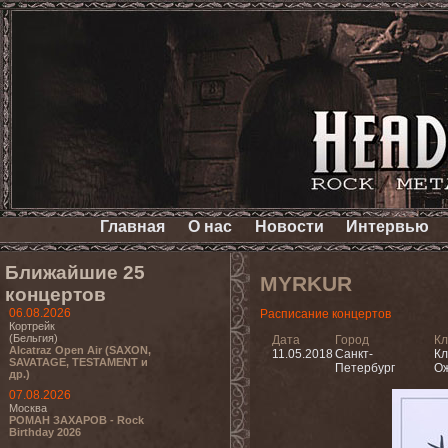
Главная
О нас
Новости
Интервью
Ближайшие 25
MYRKUR
концертов
06.08.2026
Расписание концертов
Кортрейк
(Бельгия)
Дата
Город
Кл
Alcatraz Open Air (SAXON,
11.05.2018
Санкт-
Кл
SAVATAGE, TESTAMENT и
Петербург
Ож
др.)
07.08.2026
Москва
РОМАН ЗАХАРОВ - Rock
Birthday 2026