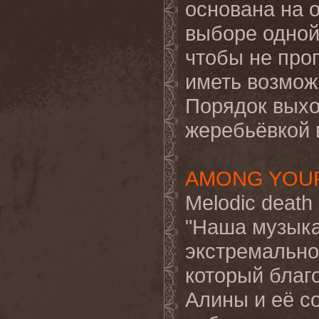
основана на 
выборе одной 
чтобы не про
иметь возмож
Порядок выхо
жеребьёвкой 
AMONG YOU
Melodic death
"Наша музыка
экстремально
который благ
Алины и её с