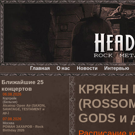
Главная
О нас
Новости
Интервью
Ближайшие 25
КРЯКЕН М
концертов
06.08.2026
Кортрейк
(ROSSO
(Бельгия)
Alcatraz Open Air (SAXON,
SAVATAGE, TESTAMENT и
др.)
GODS и д
07.08.2026
Москва
РОМАН ЗАХАРОВ - Rock
Birthday 2026
Расписание к