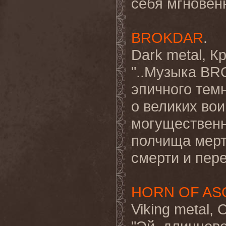
себя мгновенн
BROKDAR
.
Dark metal, К
"..Музыка BR
эпичного темн
о великих во
могущественн
полчища мерт
смерти и пе
HORN OF AS
Viking metal, 