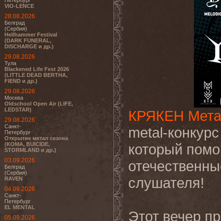
Петербург
VIO-LENCE
28.08.2026
Белград
(Сербия)
Hellhammer Festival
(DARK FUNERAL,
DISCHARGE и др.)
29.08.2026
Тула
Blackened Life Fest 2026
(LITTLE DEAD BERTHA,
FIEND и др.)
29.08.2026
Москва
Oldschool Open Air (LIFE,
LEDSTAR)
КРЯКЕН Мета
29.08.2026
Санкт-
metal-конкурс
Петербург
Открытие метал сезона
(KOMA, BUICIDE,
который помо
STORMLAND и др.)
03.09.2026
отечественные
Белград
(Сербия)
слушателя!
RAVEN
04.09.2026
Санкт-
Петербург
EL MENTAL
Этот вечер п
05.09.2026