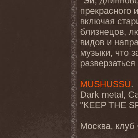
"Эй, длиннов
прекрасного и
включая стар
близнецов, л
видов и напр
музыки, что з
разверзаться 
MUSHUSSU
.
Dark metal, С
"KEEP THE SP
Москва, клуб 