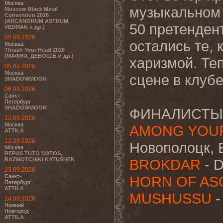
Москва
музыкальном 
Moscow Black Metal
Convention 2026
(ARCANORUM ASTRUM,
50 претендент
VEDMAK и др.)
05.09.2026
остались те, 
Москва
Thrash Your Head 2026
(МАФИЯ, ДЕБОШЪ и др.)
харизмой. Те
05.09.2026
Москва
сцене в клубе
SHADOWMOOR
06.09.2026
Санкт-
Петербург
SHADOWMOOR
ФИНАЛИСТЫ
12.09.2026
Москва
AMONG YOU
ATTILA
12.09.2026
Новополоцк, 
Москва
REPUS TUTO MATOS,
RAZMOTCHIKI KATUSHEK
BROKDAR
- D
13.09.2026
Санкт-
HORN OF AS
Петербург
ATTILA
MUSHUSSU
-
14.09.2026
Нижний
Новгород
ATTILA